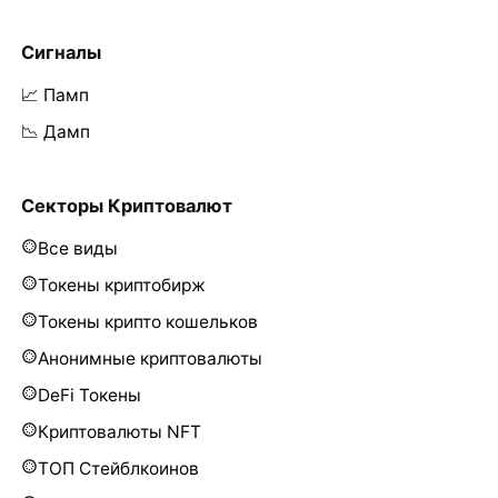
Сигналы
📈 Памп
📉 Дамп
Секторы Криптовалют
Все виды
Токены криптобирж
Токены крипто кошельков
Анонимные криптовалюты
DeFi Токены
Криптовалюты NFT
ТОП Стейблкоинов