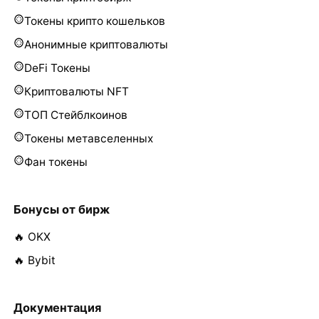
Токены крипто кошельков
Анонимные криптовалюты
DeFi Токены
Криптовалюты NFT
ТОП Стейблкоинов
Токены метавселенных
Фан токены
Бонусы от бирж
🔥 OKX
🔥 Bybit
Документация