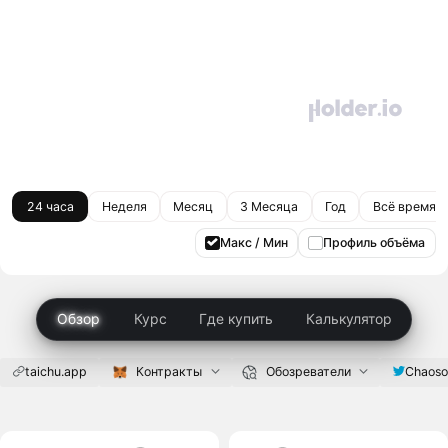
24 часа
Неделя
Месяц
3 Месяца
Год
Всё время
Макс / Мин
Профиль объёма
Обзор
Курс
Где купить
Калькулятор
taichu.app
Контракты
Обозреватели
Chaos