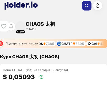
CHAOS 太初
CHAOS
#1507
CHAOS
6861
CHAOS
7385
CHATR
8395
CAI
4320
Подозрительно похожи
Курс CHAOS 太初 (CHAOS)
Цена 1 CHAOS 太初 на сегодня (9 августа)
$ 0,05093