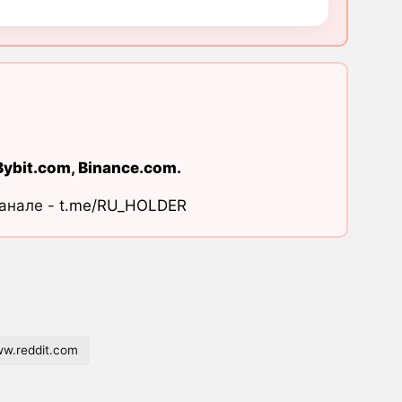
Bybit.com
,
Binance.com
.
канале -
t.me/RU_HOLDER
w.reddit.com