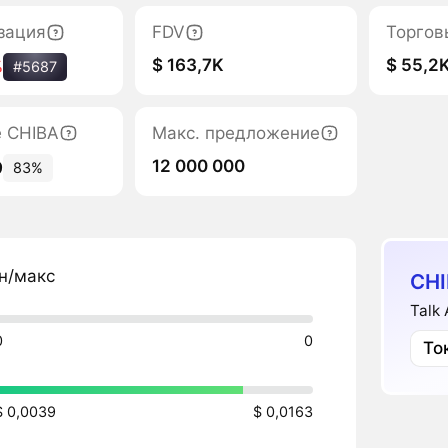
зация
FDV
Торгов
$ 163,7K
$ 55,2
%
#5687
е CHIBA
Макс. предложение
12 000 000
9
83%
н/макс
CHI
Talk
0
0
То
$ 0,0039
$ 0,0163