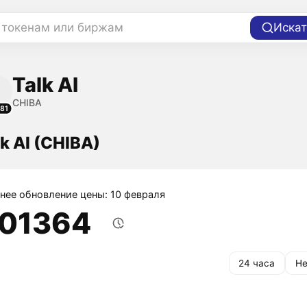
 токенам или биржам
Искат
Talk AI
CHIBA
81
k AI (CHIBA)
нее обновление цены: 10 февраля
,01364
24 часа
Не