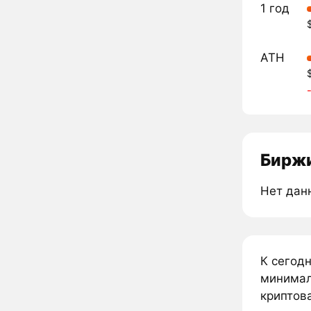
1 год
ATH
Биржи
Нет дан
К сегод
минималь
криптова