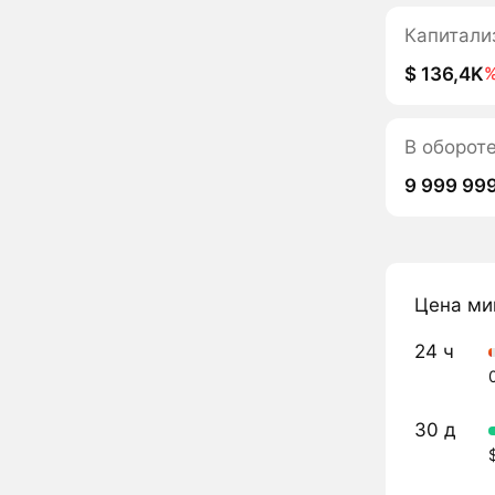
Капитали
$ 136,4K
В оборот
9 999 99
Цена ми
24 ч
30 д