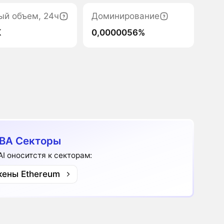
ый объем, 24ч
Доминирование
K
0,0000056%
BA Секторы
 AI оноситстя к секторам:
кены Ethereum