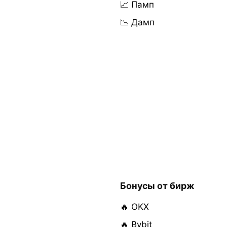
📈 Памп
📉 Дамп
Бонусы от бирж
🔥 OKX
🔥 Bybit