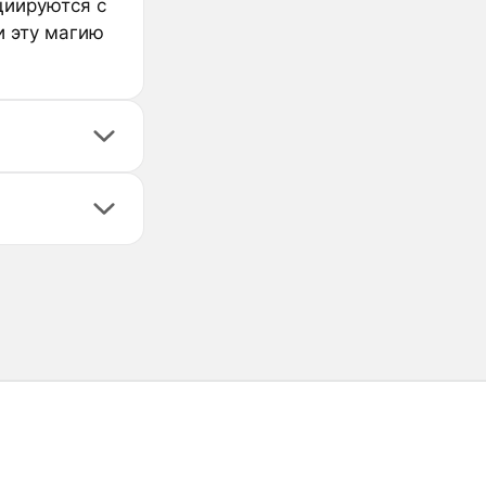
циируются с
и эту магию