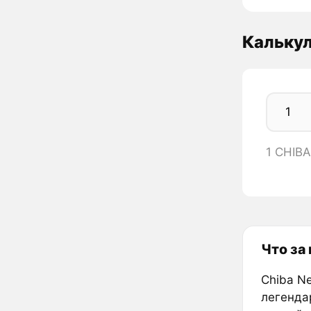
Кальку
1 CHIBA
Что за
Chiba N
легенда