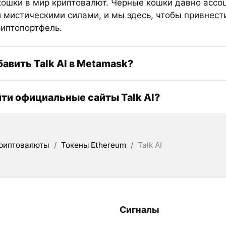
кошки в мир криптовалют. Черные кошки давно ассо
и мистическими силами, и мы здесь, чтобы привнест
риптопортфель.
бавить Talk AI в Metamask?
йти официальные сайты Talk AI?
риптовалюты
/
Токены Ethereum
/
Talk AI
Сигналы