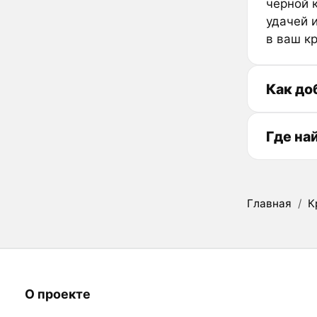
черной 
удачей 
в ваш к
Как до
Где на
Главная
/
К
О проекте