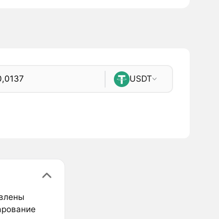
USDT
овлены
арование