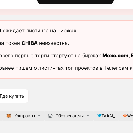
I
ожидает листинга на биржах.
на токен
CHIBA
неизвестна.
всего первые торги стартуют на биржах
Mexc.com
,
ранее пишем о листингах топ проектов в Телеграм 
Где купить
Контракты
Обозреватели
TalkAI_
Ww