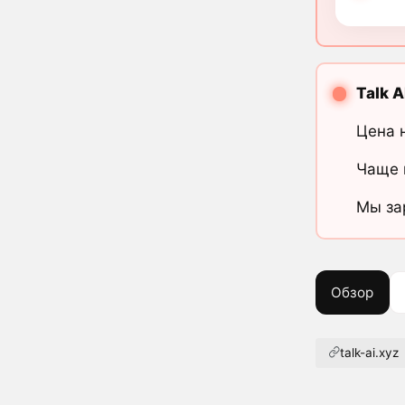
Talk A
Цена 
Чаще 
Мы за
Обзор
talk-ai.xyz