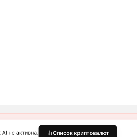
k AI не активна.
Список криптовалют