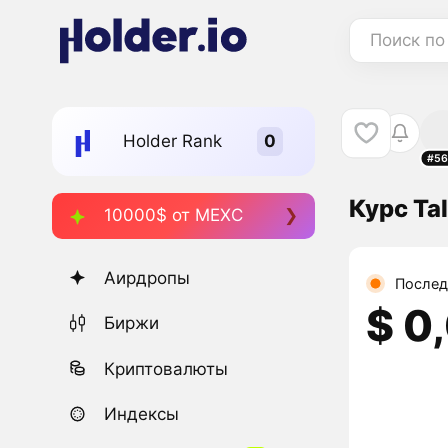
Поиск по
Holder Rank
#56
Курс Tal
10000$ от MEXC
Аирдропы
Послед
$ 0
Биржи
Криптовалюты
Индексы