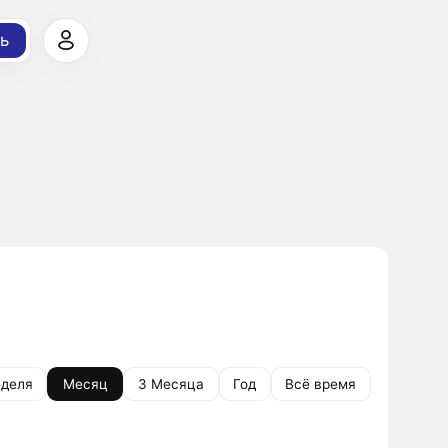
ь
деля
Месяц
3 Месяца
Год
Всё время