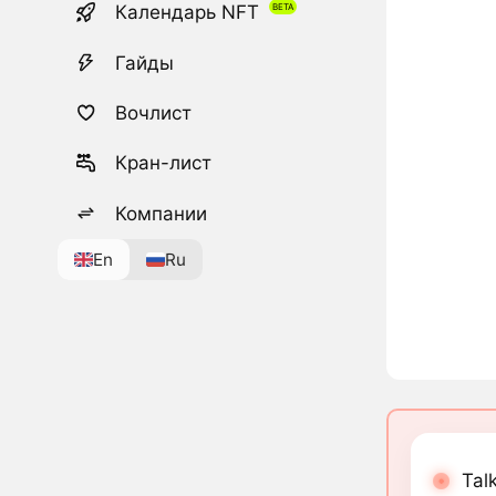
Календарь NFT
Гайды
Вочлист
Кран-лист
Компании
En
Ru
Tal