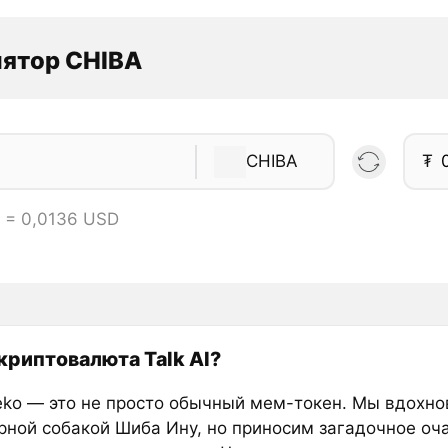
лятор CHIBA
CHIBA
₮
 = 0,0136 USD
 криптовалюта Talk AI?
eko — это не просто обычный мем-токен. Мы вдохн
рной собакой Шиба Ину, но приносим загадочное оч