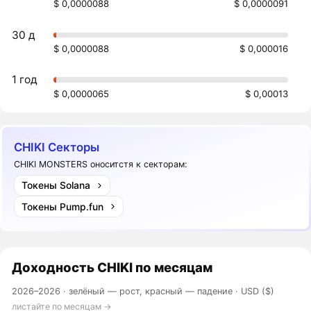
$ 0,0000088
$ 0,0000091
30 д
$ 0,0000088
$ 0,000016
1 год
$ 0,0000065
$ 0,00013
CHIKI Секторы
CHIKI MONSTERS оноситстя к секторам:
Токены Solana
Токены Pump.fun
Доходность
CHIKI
по месяцам
2026–2026 ·
зелёный — рост, красный — падение
· USD ($)
листайте по месяцам →