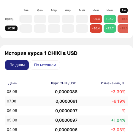
Янв
Фев
Мар
Апр
Май
Июн
Июл
Авг
сред.
−90.4
+22.7
−18.5
2026
−90.4
+22.7
−18.5
История курса 1 CHIKI в USD
По дням
По месяцам
День
Курс CHIKI/USD
Изменение, %
0,0000088
-3,30%
08.08
0,0000091
-6,19%
07.08
0,0000097
%
06.08
0,0000097
+1,04%
05.08
0,0000096
-3,03%
04.08