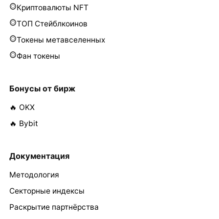
Криптовалюты NFT
ТОП Стейблкоинов
Токены метавселенных
Фан токены
Бонусы от бирж
🔥 OKX
🔥 Bybit
Документация
Методология
Секторные индексы
Раскрытие партнёрства