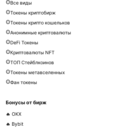
Все виды
Токены криптобирж
Токены крипто кошельков
Анонимные криптовалюты
DeFi Токены
Криптовалюты NFT
ТОП Стейблкоинов
Токены метавселенных
Фан токены
Бонусы от бирж
🔥 OKX
🔥 Bybit