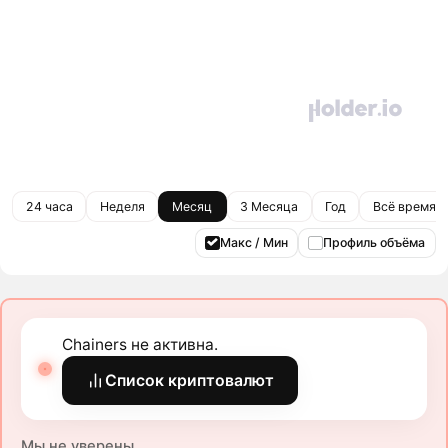
24 часа
Неделя
Месяц
3 Месяца
Год
Всё время
Макс / Мин
Профиль объёма
Chainers не активна.
Список криптовалют
Мы не уверены.