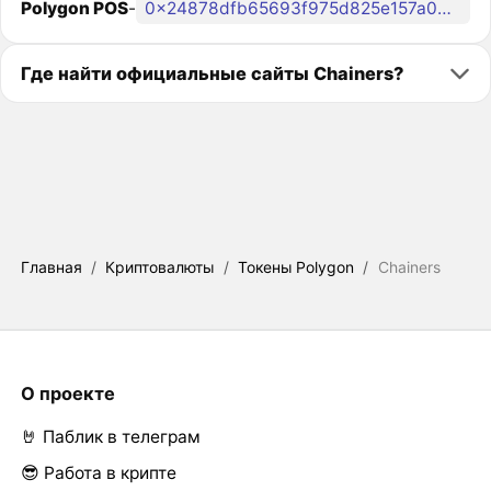
Polygon POS
-
0x24878dfb65693f975d825e157a0685aec2300ad8
Где найти официальные сайты Chainers?
Главная
/
Криптовалюты
/
Токены Polygon
/
Chainers
О проекте
🤘 Паблик в телеграм
😎 Работа в крипте