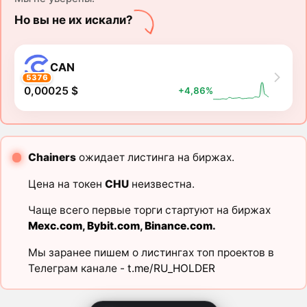
Но вы не их искали?
CAN
5376
0,00025 $
+4,86%
Chainers
ожидает листинга на биржах.
Цена на токен
CHU
неизвестна.
Чаще всего первые торги стартуют на биржах
Mexc.com
,
Bybit.com
,
Binance.com
.
Мы заранее пишем о листингах топ проектов в
Телеграм канале -
t.me/RU_HOLDER