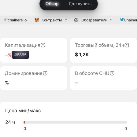
Обзор
Где купить
chainers.io
Контракты
Обозреватели
Chaine
Капитализация
Торговый объем, 24ч
$ 1,2K
‒
%
#6865
Доминирование
В обороте CHU
%
‒
Цена мин/макс
24 ч
0
0