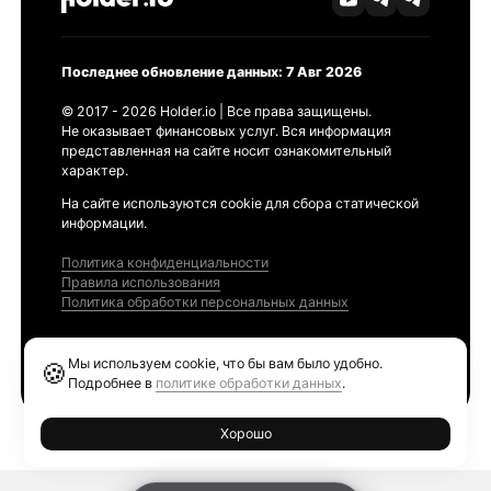
Последнее обновление данных: 7 Авг 2026
© 2017 - 2026 Holder.io | Все права защищены.
Не оказывает финансовых услуг. Вся информация
представленная на сайте носит ознакомительный
характер.
На сайте используются cookie для сбора статической
информации.
Политика конфиденциальности
Правила использования
Политика обработки персональных данных
Продукты
Мы используем cookie, что бы вам было удобно.
🍪
Ethereum GAS Tracker
Подробнее в
политике обработки данных
.
Хорошо