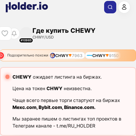
Где купить CHEWY
CHWY/USD
#10965
CHWY
7963
CHWY
9150
Подозрительно похожи
CHEWY
ожидает листинга на биржах.
Цена на токен
CHWY
неизвестна.
Чаще всего первые торги стартуют на биржах
Mexc.com
,
Bybit.com
,
Binance.com
.
Мы заранее пишем о листингах топ проектов в
Телеграм канале -
t.me/RU_HOLDER