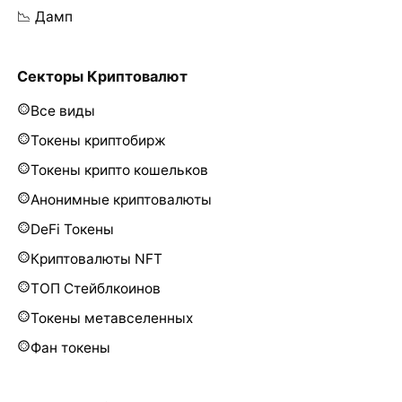
📉 Дамп
Секторы Криптовалют
Все виды
Токены криптобирж
Токены крипто кошельков
Анонимные криптовалюты
DeFi Токены
Криптовалюты NFT
ТОП Стейблкоинов
Токены метавселенных
Фан токены