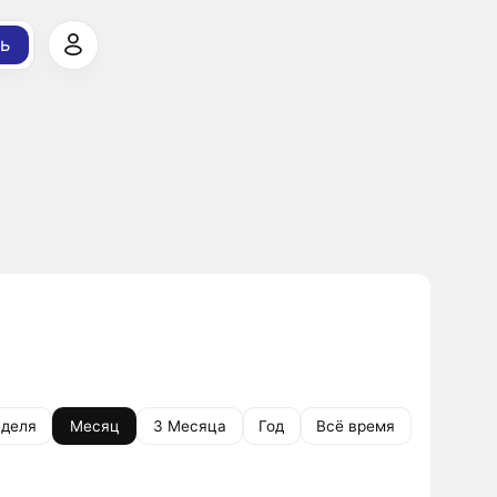
ь
деля
Месяц
3 Месяца
Год
Всё время