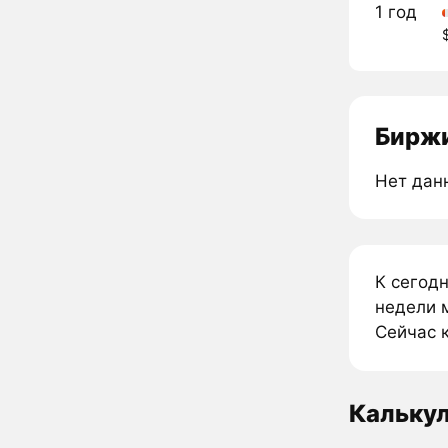
1 год
Биржи
Нет дан
К сегодн
недели м
Сейчас к
Калькул