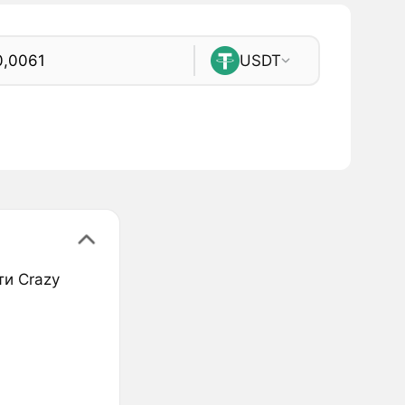
USDT
ти Crazy