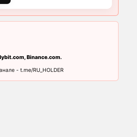
Bybit.com
,
Binance.com
.
канале -
t.me/RU_HOLDER