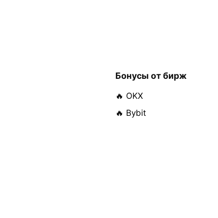
Бонусы от бирж
🔥 OKX
🔥 Bybit