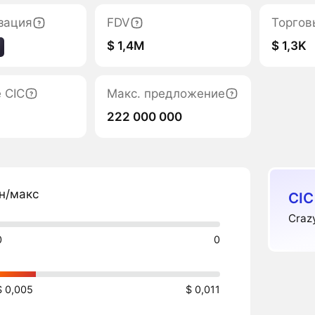
зация
FDV
Торгов
$ 1,4M
$ 1,3K
 CIC
Макс. предложение
222 000 000
н/макс
CIC
Craz
0
0
$ 0,005
$ 0,011