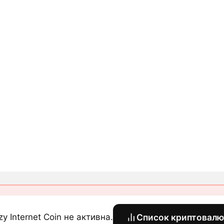
zy Internet Coin не активна.
Список криптовалю