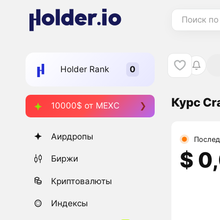
Поиск по
Holder Rank
Курс Cra
10000$ от MEXC
Аирдропы
Послед
$ 0
Биржи
Криптовалюты
Индексы