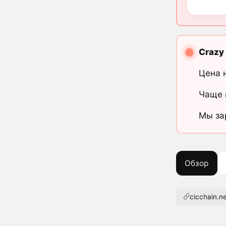
Crazy 
Цена 
Чаще 
Мы за
Обзор
cicchain.n