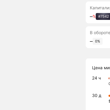
Капитали
‒
%
#7542
В обороте
‒
0%
Цена ми
24 ч
30 д