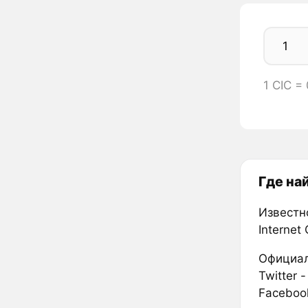
1 CIC =
Где на
Известн
Internet 
Официал
Twitter 
Faceboo