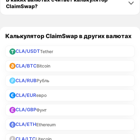
ClaimSwap?
Калькулятор ClaimSwap в других валютах
CLA/USDT
Tether
CLA/BTC
Bitcoin
CLA/RUB
Рубль
CLA/EUR
евро
CLA/GBP
Фунт
CLA/ETH
Ethereum
CLA/LTC
Litecoin