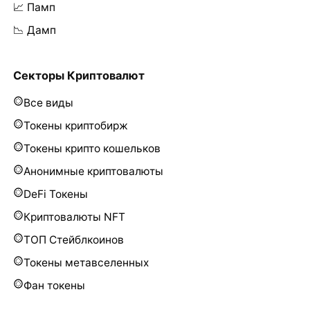
📈 Памп
📉 Дамп
Секторы Криптовалют
Все виды
Токены криптобирж
Токены крипто кошельков
Анонимные криптовалюты
DeFi Токены
Криптовалюты NFT
ТОП Стейблкоинов
Токены метавселенных
Фан токены