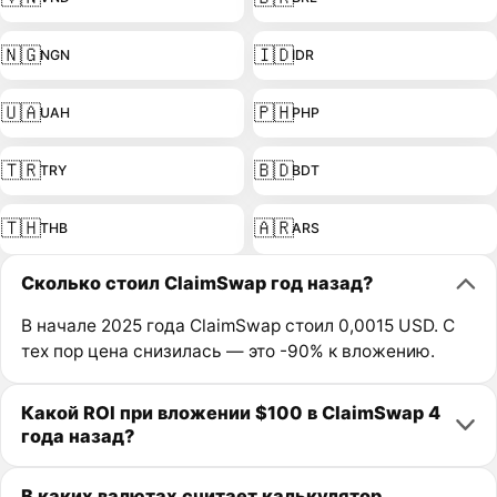
🇳🇬
🇮🇩
NGN
IDR
🇺🇦
🇵🇭
UAH
PHP
🇹🇷
🇧🇩
TRY
BDT
🇹🇭
🇦🇷
THB
ARS
Сколько стоил ClaimSwap год назад?
В начале 2025 года ClaimSwap стоил 0,0015 USD. С
тех пор цена снизилась — это -90% к вложению.
Какой ROI при вложении $100 в ClaimSwap 4
года назад?
В каких валютах считает калькулятор