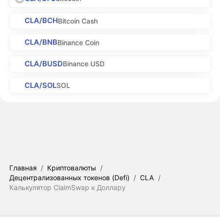
CLA/BCH
Bitcoin Cash
CLA/BNB
Binance Coin
CLA/BUSD
Binance USD
CLA/SOL
SOL
Главная
/
Криптовалюты
/
Децентрализованных токенов (Defi)
/
CLA
/
Калькулятор ClaimSwap к Доллару