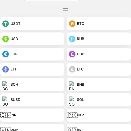
USDT
BTC
USD
RUB
EUR
GBP
ETH
LTC
BCH
BNB
BUSD
SOL
🇮🇳
🇵🇰
INR
PKR
🇻🇳
🇧🇷
VND
BRL