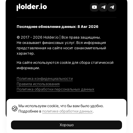
Последнее обновление данных: 8 Авг 2026
© 2017 - 2026 Holder.io | Все права защищены.
Не оказывает финансовых услуг. Вся информация
представленная на сайте носит ознакомительный
характер.
На сайте используются cookie для сбора статической
информации.
Политика конфиденциальности
Правила использования
Политика обработки персональных данных
Продукты
Мы используем cookie, что бы вам было удобно.
🍪
Ethereum GAS Tracker
Подробнее в
политике обработки данных
.
Хорошо