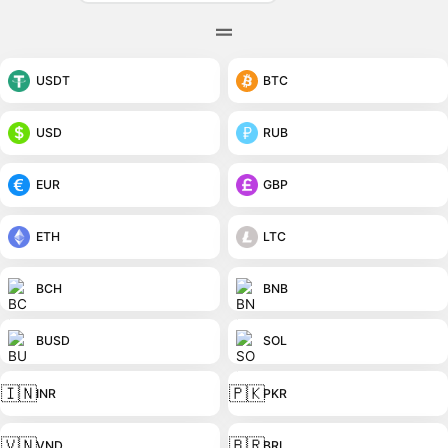
USDT
BTC
USD
RUB
EUR
GBP
ETH
LTC
BCH
BNB
BUSD
SOL
🇮🇳
🇵🇰
INR
PKR
🇻🇳
🇧🇷
VND
BRL