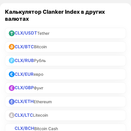
Калькулятор Clanker Index в других
валютах
CLX/USDT
Tether
CLX/BTC
Bitcoin
CLX/RUB
Рубль
CLX/EUR
евро
CLX/GBP
Фунт
CLX/ETH
Ethereum
CLX/LTC
Litecoin
CLX/BCH
Bitcoin Cash