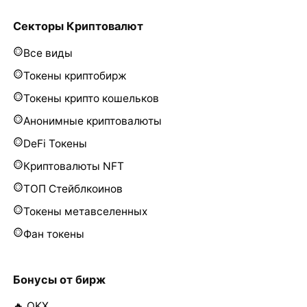
Секторы Криптовалют
Все виды
Токены криптобирж
Токены крипто кошельков
Анонимные криптовалюты
DeFi Токены
Криптовалюты NFT
ТОП Стейблкоинов
Токены метавселенных
Фан токены
Бонусы от бирж
🔥 OKX