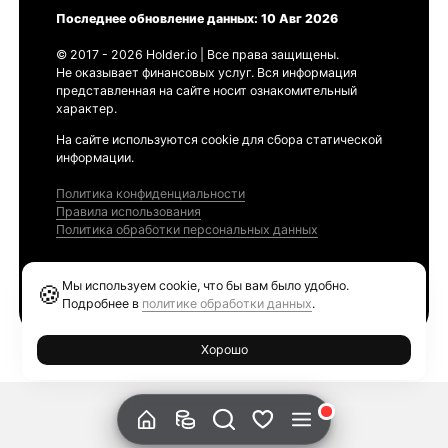
Последнее обновление данных: 10 Авг 2026
© 2017 - 2026 Holder.io | Все права защищены.
Не оказывает финансовых услуг. Вся информация
представленная на сайте носит ознакомительный
характер.
На сайте используются cookie для сбора статической
информации.
Политика конфиденциальности
Правила использования
Политика обработки персональных данных
Продукты
Мы используем cookie, что бы вам было удобно.
🍪
Ethereum GAS Tracker
Подробнее в
политике обработки данных
.
Хорошо