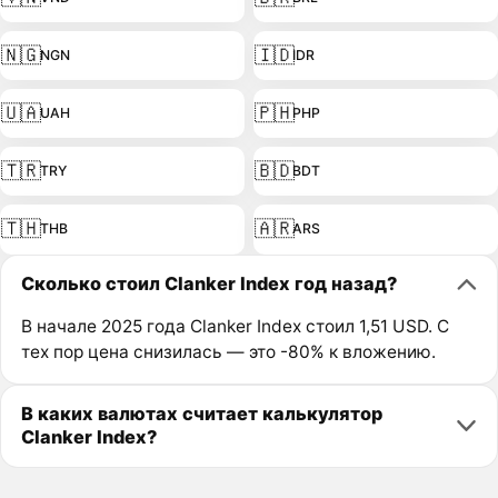
🇳🇬
🇮🇩
NGN
IDR
🇺🇦
🇵🇭
UAH
PHP
🇹🇷
🇧🇩
TRY
BDT
🇹🇭
🇦🇷
THB
ARS
Сколько стоил Clanker Index год назад?
В начале 2025 года Clanker Index стоил 1,51 USD. С
тех пор цена снизилась — это -80% к вложению.
В каких валютах считает калькулятор
Clanker Index?