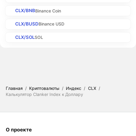
CLX/BNB
Binance Coin
CLX/BUSD
Binance USD
CLX/SOL
SOL
Главная
/
Криптовалюты
/
Индекс
/
CLX
/
Калькулятор Clanker Index к Доллару
О проекте