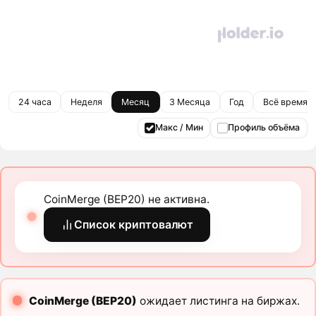
24 часа
Неделя
Месяц
3 Месяца
Год
Всё время
Макс / Мин
Профиль объёма
CoinMerge (BEP20) не активна.
Список криптовалют
CoinMerge (BEP20)
ожидает листинга на биржах.