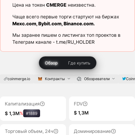
Цена на токен
CMERGE
неизвестна.
Чаще всего первые торги стартуют на биржах
Mexc.com
,
Bybit.com
,
Binance.com
.
Мы заранее пишем о листингах топ проектов в
Телеграм канале -
t.me/RU_HOLDER
Обзор
Где купить
coinmerge.io
Контракты
Обозреватели
Coin
Капитализация
FDV
$ 1,3M
$ 1,3M
%
#1889
Торговый объем, 24ч
Доминирование