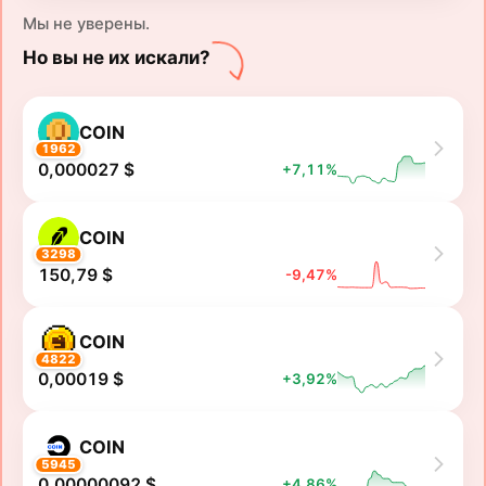
Мы не уверены.
Но вы не их искали?
COIN
1962
0,000027 $
+7,11%
COIN
3298
150,79 $
-9,47%
COIN
4822
0,00019 $
+3,92%
COIN
5945
0,00000092 $
+4,86%