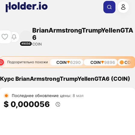
BrianArmstrongTrumpYellenGTA
6
COIN
#9056
4822
COIN
5945
COIN
6290
COIN
9896
COIN
Подозрительно похожи
Курс BrianArmstrongTrumpYellenGTA6 (COIN)
Последнее обновление цены: 8 мая
$ 0,000056