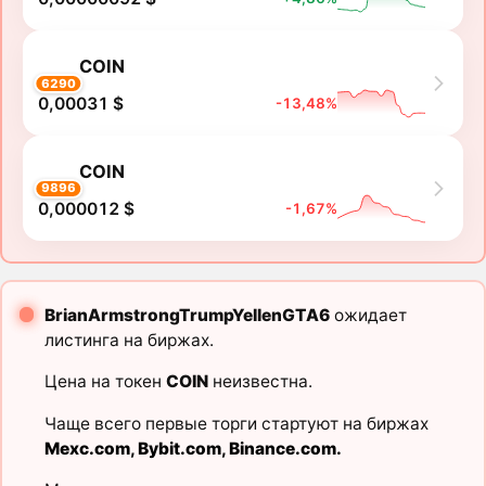
COIN
6290
0,00031 $
-13,48%
COIN
9896
0,000012 $
-1,67%
BrianArmstrongTrumpYellenGTA6
ожидает
листинга на биржах.
Цена на токен
COIN
неизвестна.
Чаще всего первые торги стартуют на биржах
Mexc.com
,
Bybit.com
,
Binance.com
.