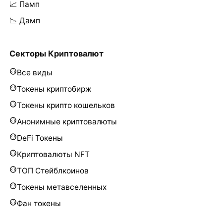
📈 Памп
📉 Дамп
Секторы Криптовалют
Все виды
Токены криптобирж
Токены крипто кошельков
Анонимные криптовалюты
DeFi Токены
Криптовалюты NFT
ТОП Стейблкоинов
Токены метавселенных
Фан токены