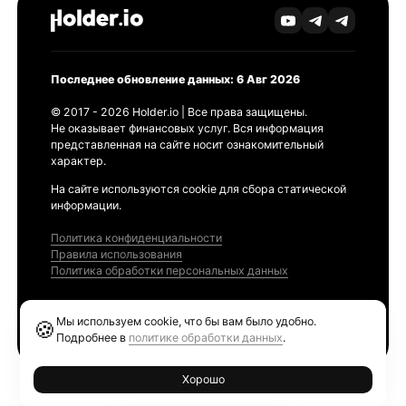
Последнее обновление данных: 6 Авг 2026
© 2017 - 2026 Holder.io | Все права защищены.
Не оказывает финансовых услуг. Вся информация
представленная на сайте носит ознакомительный
характер.
На сайте используются cookie для сбора статической
информации.
Политика конфиденциальности
Правила использования
Политика обработки персональных данных
Продукты
Мы используем cookie, что бы вам было удобно.
🍪
Ethereum GAS Tracker
Подробнее в
политике обработки данных
.
Хорошо