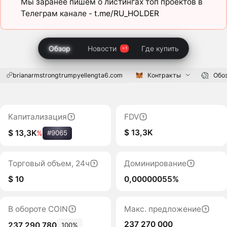
Мы заранее пишем о листингах топ проектов в
Телеграм канале -
t.me/RU_HOLDER
Обзор
Новости
Где купить
brianarmstrongtrumpyellengta6.com
Контракты
Обо
Капитализация
FDV
$ 13,3K
$ 13,3K
%
#9065
Торговый объем, 24ч
Доминирование
$ 10
0,00000055%
В обороте COIN
Макс. предложение
237 270 000
237 290 780
100%