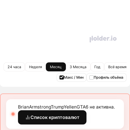
24 часа
Неделя
Месяц
3 Месяца
Год
Всё время
Макс / Мин
Профиль объёма
BrianArmstrongTrumpYellenGTA6 не активна.
Список криптовалют