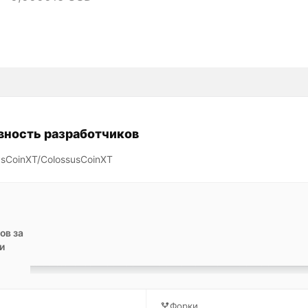
вность разработчиков
usCoinXT/ColossusCoinXT
ов за
и
Форки