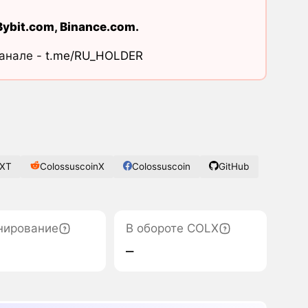
Bybit.com
,
Binance.com
.
канале -
t.me/RU_HOLDER
nXT
ColossuscoinX
Colossuscoin
GitHub
нирование
В обороте COLX
‒