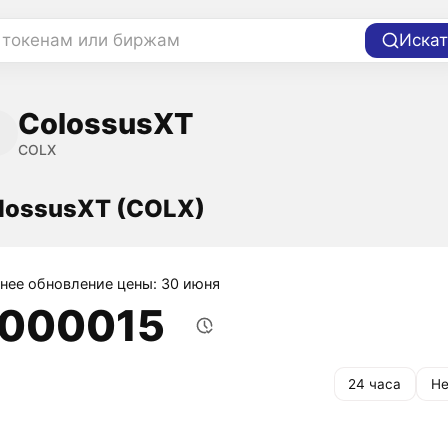
 токенам или биржам
Искат
ColossusXT
COLX
lossusXT (COLX)
нее обновление цены: 30 июня
,000015
24 часа
Не