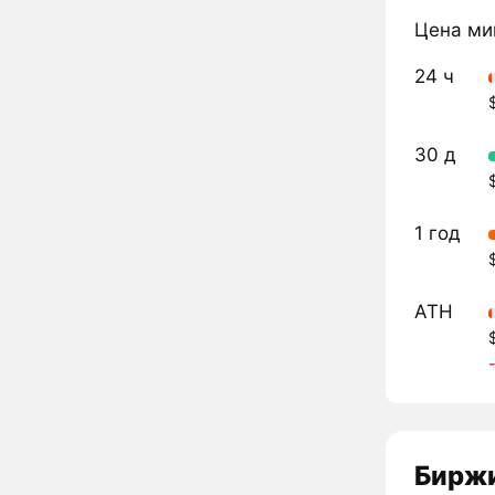
Цена ми
24 ч
30 д
1 год
ATH
Биржи