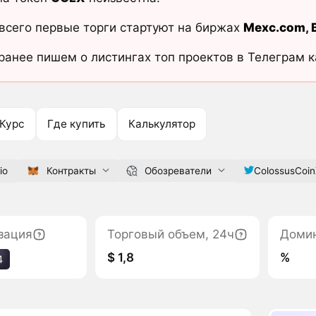
всего первые торги стартуют на биржах
Mexc.com
,
ранее пишем о листингах топ проектов в Телеграм 
Курс
Где купить
Калькулятор
io
Контракты
Обозреватели
ColossusCoi
зация
Торговый объем, 24ч
Доми
$ 1,8
%
4