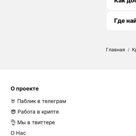
Как до
Где на
Главная
/
К
О проекте
🤘 Паблик в телеграм
😎 Работа в крипте
👌 Мы в твиттере
О Нас