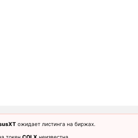
susXT
ожидает листинга на биржах.
на токен
COLX
неизвестна.