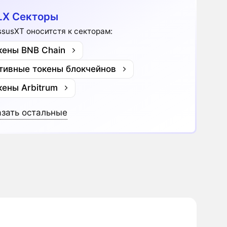
X Секторы
ssusXT оноситстя к секторам:
кены BNB Chain
тивные токены блокчейнов
кены Arbitrum
зать остальные