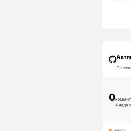
Акти
Coloss
0
коммит
4 недел
Звёзды