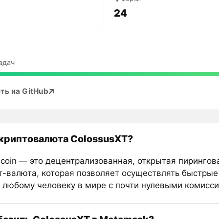
24
адач
ть на GitHub
 криптовалюта ColossusXT?
scoin — это децентрализованная, открытая пирингова
т-валюта, которая позволяет осуществлять быстры
 любому человеку в мире с почти нулевыми комисси