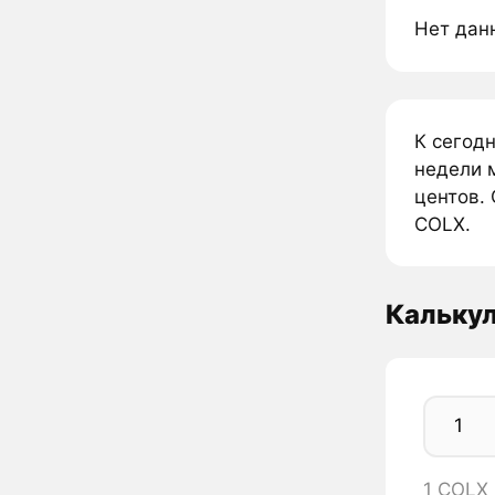
Нет дан
К сегод
недели 
центов. 
COLX.
Кальку
1 COLX