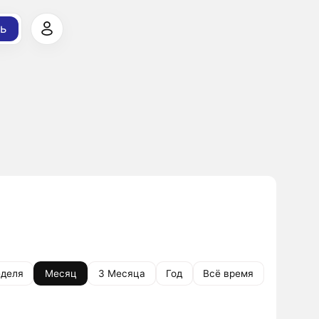
ь
деля
Месяц
3 Месяца
Год
Всё время