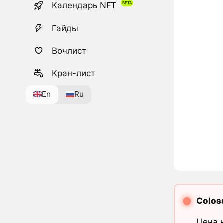
Календарь NFT
Гайды
Вочлист
Кран-лист
En
Ru
Colos
Цена 