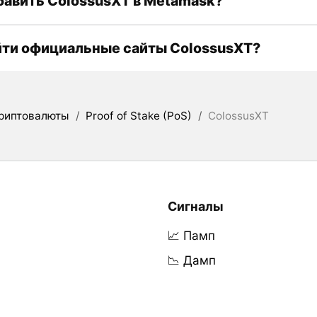
бавить ColossusXT в Metamask?
йти официальные сайты ColossusXT?
риптовалюты
/
Proof of Stake (PoS)
/
ColossusXT
Сигналы
📈 Памп
📉 Дамп