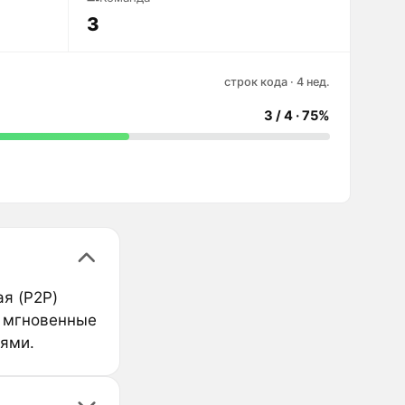
3
строк кода · 4 нед.
3 / 4 · 75%
я (P2P)
е мгновенные
ями.