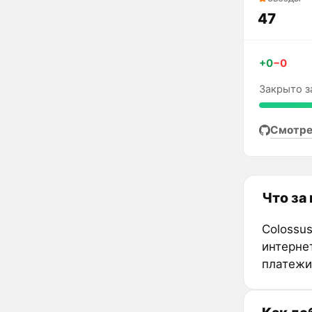
47
+0
−0
Закрыто з
Смотре
Что за
Colossu
интерне
платежи