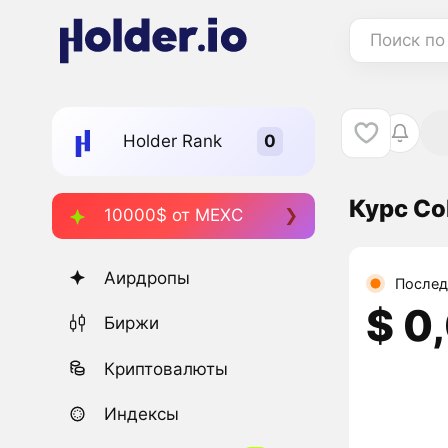
Поиск по
Holder Rank
Курс Co
10000$ от MEXC
Аирдропы
Послед
$ 0
Биржи
Криптовалюты
Индексы