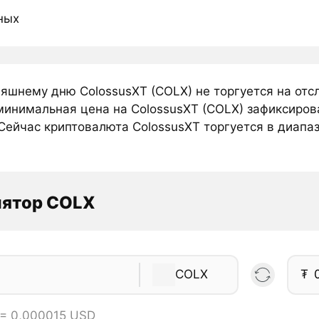
ных
няшнему дню ColossusXT (COLX) не торгуется на от
минимальная цена на ColossusXT (COLX) зафиксирова
Сейчас криптовалюта ColossusXT торгуется в диапазо
лятор COLX
COLX
₮
 = 0,000015 USD