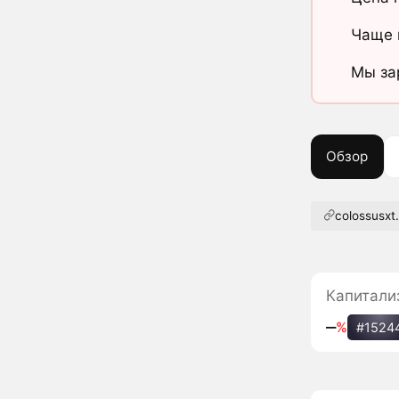
Чаще 
Мы за
Обзор
colossusxt.
Капитали
‒
%
#1524