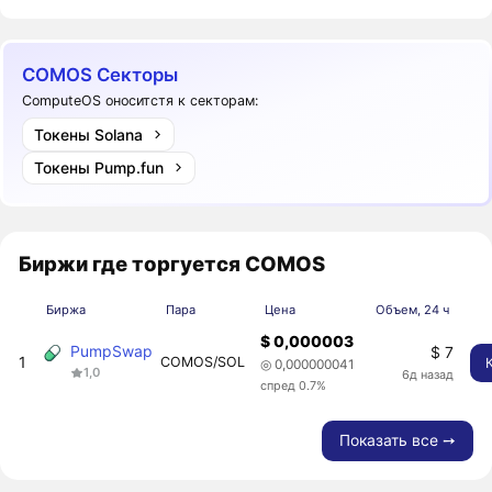
COMOS Секторы
ComputeOS оноситстя к секторам:
Токены Solana
Токены Pump.fun
Биржи где торгуется COMOS
Биржа
Пара
Цена
Объем, 24 ч
$ 0,000003
PumpSwap
$ 7
1
COMOS/SOL
◎ 0,000000041
1,0
6д назад
спред 0.7%
Показать все ➙