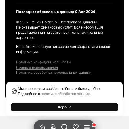
Последнее обновление данных: 9 Авг 2026
© 2017 - 2026 Holder.io | Все права защищены.
Не оказывает финансовых услуг. Вся информация
представленная на сайте носит ознакомительный
характер.
На сайте используются cookie для сбора статической
информации.
Политика конфиденциальности
Правила использования
Политика обработки персональных данных
Продукты
Мы используем cookie, что бы вам было удобно.
🍪
Ethereum GAS Tracker
Подробнее в
политике обработки данных
.
Хорошо