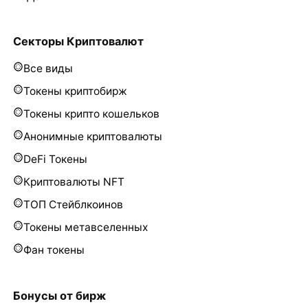
Секторы Криптовалют
Все виды
Токены криптобирж
Токены крипто кошельков
Анонимные криптовалюты
DeFi Токены
Криптовалюты NFT
ТОП Стейблкоинов
Токены метавселенных
Фан токены
Бонусы от бирж