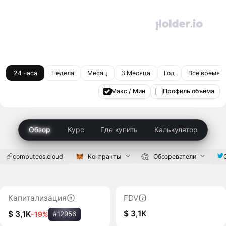
24 часа
Неделя
Месяц
3 Месяца
Год
Всё время
Макс / Мин
Профиль объёма
Обзор
Курс
Где купить
Калькулятор
computeos.cloud
Контракты
Обозреватели
Капитализация
FDV
$ 3,1K
$ 3,1K
-19%
#12956