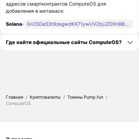
адресов смартконтрактов ComputeOS для
добавления в метамаск:
Solana
-
Gn2SDa53t9zegwdKX71ywUVZbjJZDXnBBkGP3T2Apump
Где найти официальные сайты ComputeOS?
Главная
/
Криптовалюты
/
Токены Pump.fun
/
ComputeOS