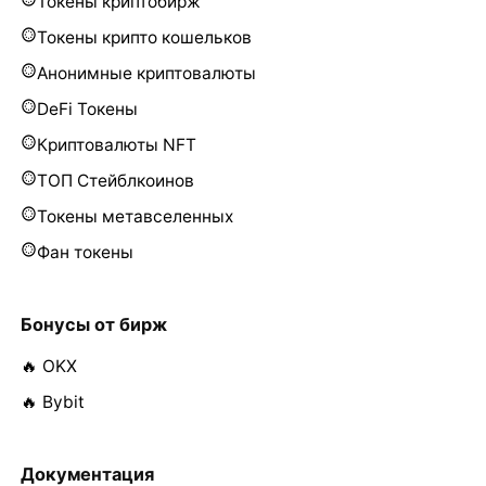
Токены криптобирж
Токены крипто кошельков
Анонимные криптовалюты
DeFi Токены
Криптовалюты NFT
ТОП Стейблкоинов
Токены метавселенных
Фан токены
Бонусы от бирж
🔥 OKX
🔥 Bybit
Документация