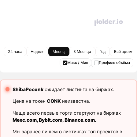
24 часа
Неделя
Месяц
3 Месяца
Год
Всё время
Макс / Мин
Профиль объёма
ShibaPoconk
ожидает листинга на биржах.
Цена на токен
CONK
неизвестна.
Чаще всего первые торги стартуют на биржах
Mexc.com
,
Bybit.com
,
Binance.com
.
Мы заранее пишем о листингах топ проектов в