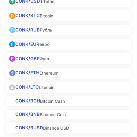
CONK/USDT
Tether
CONK/BTC
Bitcoin
CONK/RUB
Рубль
CONK/EUR
евро
CONK/GBP
Фунт
CONK/ETH
Ethereum
CONK/LTC
Litecoin
CONK/BCH
Bitcoin Cash
CONK/BNB
Binance Coin
CONK/BUSD
Binance USD