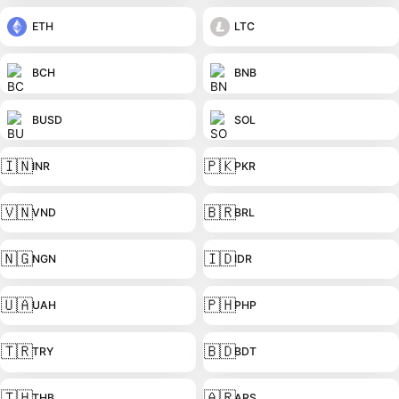
ETH
LTC
BCH
BNB
BUSD
SOL
🇮🇳
🇵🇰
INR
PKR
🇻🇳
🇧🇷
VND
BRL
🇳🇬
🇮🇩
NGN
IDR
🇺🇦
🇵🇭
UAH
PHP
🇹🇷
🇧🇩
TRY
BDT
🇹🇭
🇦🇷
THB
ARS