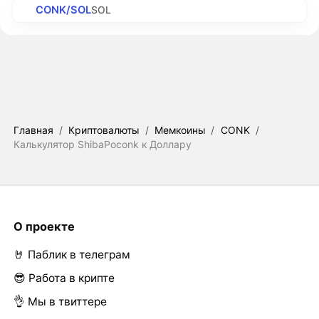
CONK/SOL
SOL
Главная
/
Криптовалюты
/
Мемкоины
/
CONK
/
Калькулятор ShibaPoconk к Доллару
О проекте
🤘 Паблик в телеграм
😎 Работа в крипте
👌 Мы в твиттере