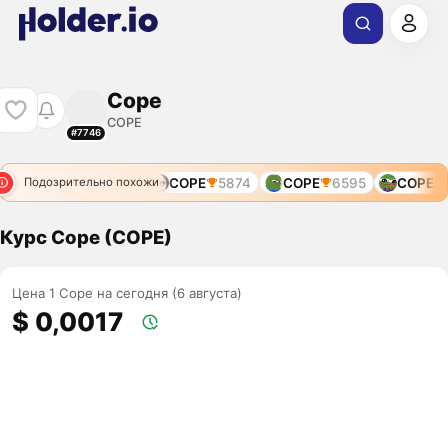
Cope
COPE
#7746
COPE
5874
COPE
6595
COPE
1
Подозрительно похожи
Курс Cope (COPE)
Цена 1 Cope на сегодня (6 августа)
$ 0,0017