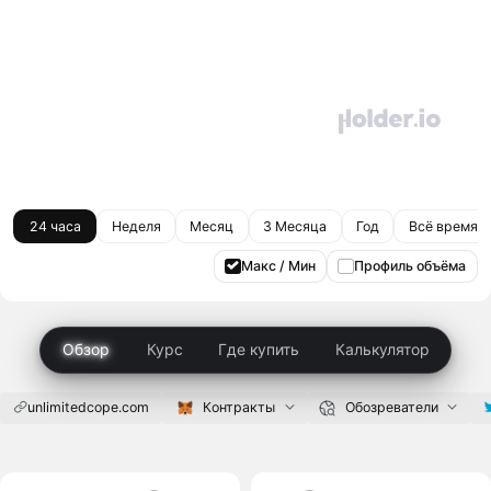
24 часа
Неделя
Месяц
3 Месяца
Год
Всё время
Макс / Мин
Профиль объёма
Обзор
Курс
Где купить
Калькулятор
unlimitedcope.com
Контракты
Обозреватели