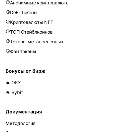
Анонимные криптовалюты
DeFi Токены
Криптовалюты NFT
ТОП Стейблкоинов
Токены метавселенных
Фан токены
Бонусы от бирж
🔥 OKX
🔥 Bybit
Документация
Методология