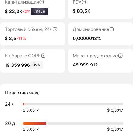
Капитализация
FDV
$ 83,5K
$ 32,3K
-2%
#8429
Торговый объем, 24ч
Доминирование
$ 2,5
0,0000013%
-11%
В обороте COPE
Макс. предложение
49 999 912
19 359 996
39%
Цена мин/макс
24 ч
$ 0,0017
$ 0,0017
30 д
$ 0,0017
$ 0,0017