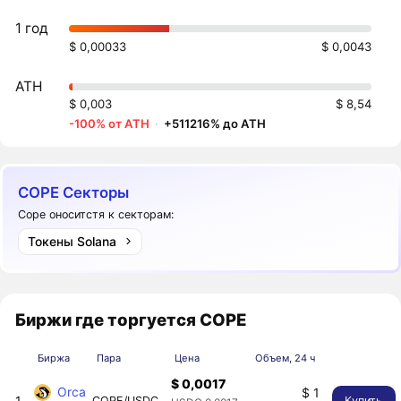
1 год
$ 0,00033
$ 0,0043
ATH
$ 0,003
$ 8,54
-100% от ATH
·
+511216% до ATH
COPE Секторы
Cope оноситстя к секторам:
Токены Solana
Биржи где торгуется COPE
Биржа
Пара
Цена
Объем, 24 ч
$ 0,0017
Orca
$ 1
1
COPE/USDC
Купить