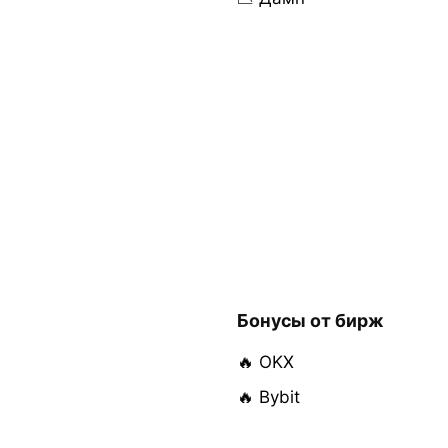
Бонусы от бирж
🔥 OKX
🔥 Bybit