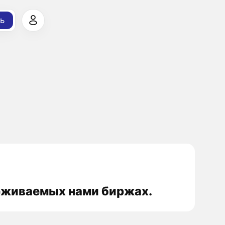
ь
леживаемых нами биржах.