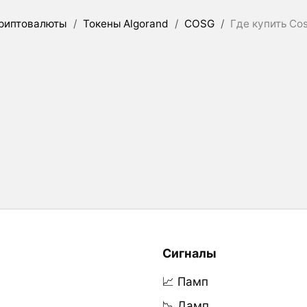
риптовалюты
/
Токены Algorand
/
COSG
/
Где купить Co
Сигналы
📈 Памп
📉 Дамп