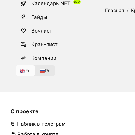
Календарь NFT
Главная
/
К
Гайды
Вочлист
Кран-лист
Компании
En
Ru
О проекте
🤘 Паблик в телеграм
😎 Работа в крипте