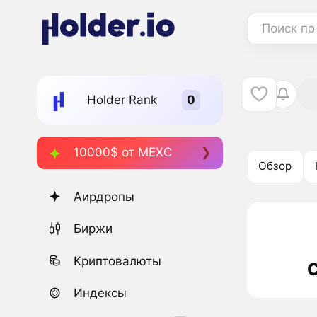
Поиск по
Holder Rank
10000$ от MEXC
Обзор
Аирдропы
Биржи
Криптовалюты
C
Индексы