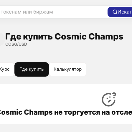
 токенам или биржам
Искат
Где купить Cosmic Champs
COSG/USD
Курс
Где купить
Калькулятор
osmic Champs не торгуется на отс