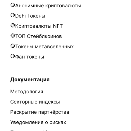
Анонимные криптовалюты
DeFi Токены
Криптовалюты NFT
ТОП Стейблкоинов
Токены метавселенных
Фан токены
Документация
Методология
Секторные индексы
Раскрытие партнёрства
Уведомление о рисках