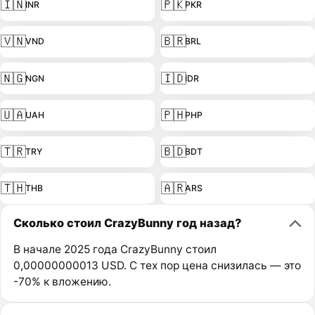
🇮🇳
🇵🇰
INR
PKR
🇻🇳
🇧🇷
VND
BRL
🇳🇬
🇮🇩
NGN
IDR
🇺🇦
🇵🇭
UAH
PHP
🇹🇷
🇧🇩
TRY
BDT
🇹🇭
🇦🇷
THB
ARS
Сколько стоил CrazyBunny год назад?
В начале 2025 года CrazyBunny стоил
0,00000000013 USD. С тех пор цена снизилась — это
-70% к вложению.