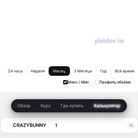
24 часа
Неделя
Месяц
3 Месяца
Год
Всё время
Макс / Мин
Профиль объёма
Обзор
Курс
Где купить
Калькулятор
CRAZYBUNNY