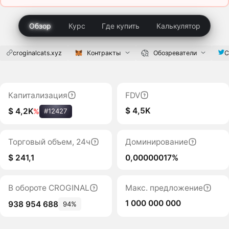
Обзор
Курс
Где купить
Калькулятор
croginalcats.xyz
Контракты
Обозреватели
C
Капитализация
FDV
$ 4,5K
$ 4,2K
%
#12427
Торговый объем, 24ч
Доминирование
$ 241,1
0,00000017%
В обороте CROGINAL
Макс. предложение
1 000 000 000
938 954 688
94%