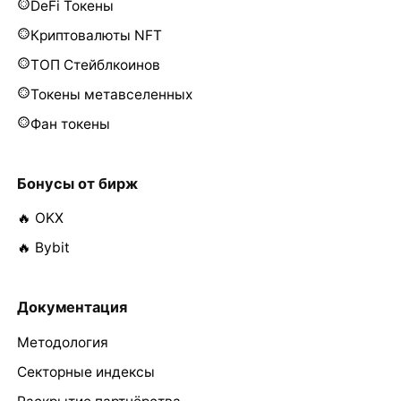
DeFi Токены
Криптовалюты NFT
ТОП Стейблкоинов
Токены метавселенных
Фан токены
Бонусы от бирж
🔥 OKX
🔥 Bybit
Документация
Методология
Секторные индексы