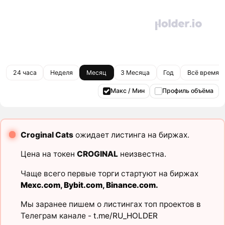
24 часа
Неделя
Месяц
3 Месяца
Год
Всё время
Макс / Мин
Профиль объёма
Croginal Cats
ожидает листинга на биржах.
Цена на токен
CROGINAL
неизвестна.
Чаще всего первые торги стартуют на биржах
Mexc.com
,
Bybit.com
,
Binance.com
.
Мы заранее пишем о листингах топ проектов в
Телеграм канале -
t.me/RU_HOLDER