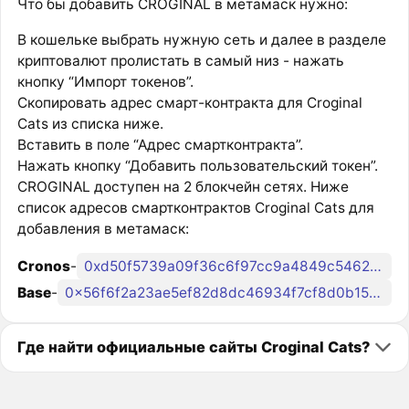
Что бы добавить CROGINAL в метамаск нужно:
В кошельке выбрать нужную сеть и далее в разделе
криптовалют пролистать в самый низ - нажать
кнопку “Импорт токенов”.
Скопировать адрес смарт-контракта для Croginal
Cats из списка ниже.
Вставить в поле “Адрес смартконтракта”.
Нажать кнопку “Добавить пользовательский токен”.
CROGINAL доступен на 2 блокчейн сетях. Ниже
список адресов смартконтрактов Croginal Cats для
добавления в метамаск:
Cronos
-
0xd50f5739a09f36c6f97cc9a4849c5462ba6129a3
Base
-
0x56f6f2a23ae5ef82d8dc46934f7cf8d0b15ddedd
Где найти официальные сайты Croginal Cats?