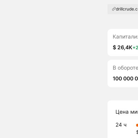
drillcrude.
Капитали
$ 26,4K
+
В оборот
100 000 
Цена ми
24 ч