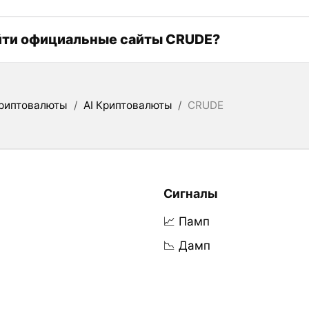
йти официальные сайты CRUDE?
риптовалюты
/
AI Криптовалюты
/
CRUDE
Сигналы
📈 Памп
📉 Дамп