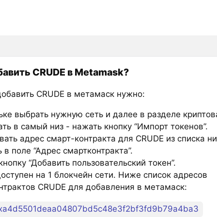
бавить CRUDE в Metamask?
добавить CRUDE в метамаск нужно:
ьке выбрать нужную сеть и далее в разделе крипто
ть в самый низ - нажать кнопку “Импорт токенов”.
вать адрес смарт-контракта для CRUDE из списка н
 в поле “Адрес смартконтракта”.
нопку “Добавить пользовательский токен”.
оступен на 1 блокчейн сети. Ниже список адресов
нтрактов CRUDE для добавления в метамаск:
xa4d5501deaa04807bd5c48e3f2bf3fd9b79a4ba3