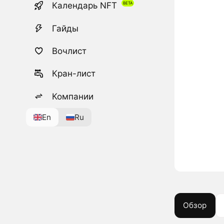
Календарь NFT
Гайды
Вочлист
Кран-лист
Компании
En
Ru
Обзор