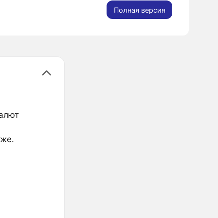
Полная версия
валют
иже.