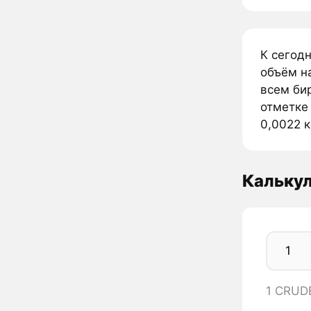
К сегод
объём н
всем би
отметке
0,0022 к
Кальку
1 CRUD