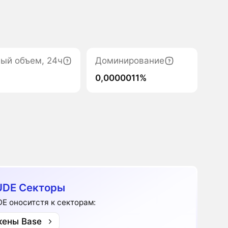
ый объем, 24ч
Доминирование
0,0000011%
UDE Секторы
E оноситстя к секторам:
кены Base