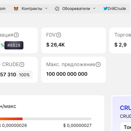
com
Контракты
Обозреватели
DrillCrude
зация
FDV
Торгов
$ 26,4K
$ 2,9
2%
#8828
е CRUDE
Макс. предложение
100 000 000 000
057 310
100%
н/макс
CR
CRUD
$ 0,00000026
$ 0,00000027
То