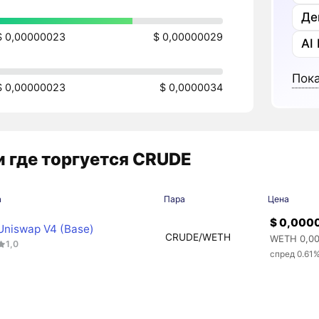
Де
$ 0,00000023
$ 0,00000029
AI
Пока
$ 0,00000023
$ 0,0000034
 где торгуется CRUDE
а
Пара
Цена
$ 0,000
Uniswap V4 (Base)
CRUDE/WETH
WETH 0,0
1,0
спред 0.61