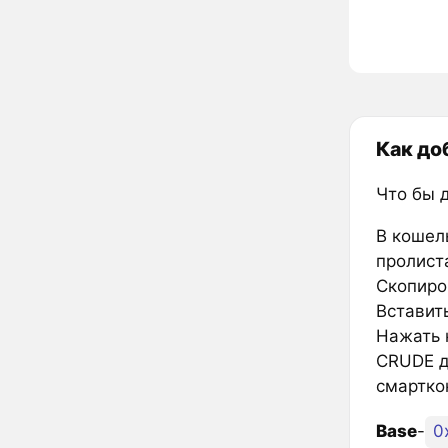
Как до
Что бы 
В кошел
пролиста
Скопиро
Вставить
Нажать к
CRUDE д
смартко
Base
-
0