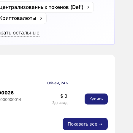
централизованных токенов (Defi)
 Криптовалюты
зать остальные
Объем, 24 ч
00026
$ 3
Купить
0000000014
2д назад
%
Показать все ➙