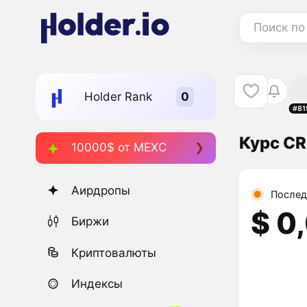
Поиск по
Holder Rank
#81
Курс C
10000$ от MEXC
Аирдропы
Послед
$ 0
Биржи
Криптовалюты
Индексы