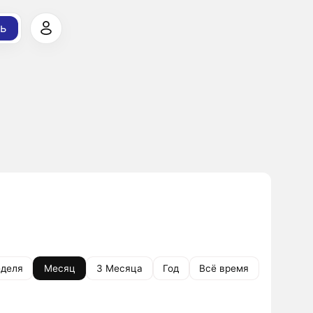
ь
деля
Месяц
3 Месяца
Год
Всё время