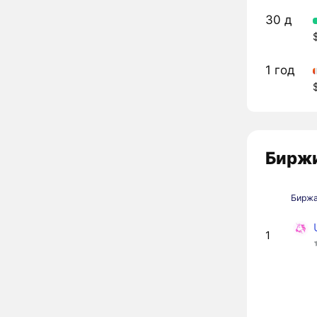
30 д
1 год
Биржи
Бирж
1