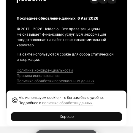
Последнее обновление данных: 6 Авг 2026
© 2017 - 2026 Holder.io | Все права защищены.
Не оказывает финансовых услуг. Вся информация
представленная на сайте носит ознакомительный
характер.
На сайте используются cookie для сбора статической
информации.
Политика конфиденциальности
Правила использования
Политика обработки персональных данных
Продукты
Мы используем cookie, что бы вам было удобно.
🍪
Ethereum GAS Tracker
Подробнее в
политике обработки данных
.
Хорошо