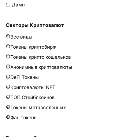
📉 Дамп
Секторы Криптовалют
Все виды
Токены криптобирж
Токены крипто кошельков
Анонимные криптовалюты
DeFi Токены
Криптовалюты NFT
ТОП Стейблкоинов
Токены метавселенных
Фан токены