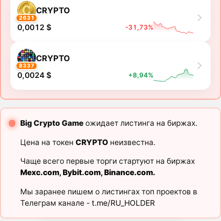
CRYPTO
2631
0,0012 $
-31,73%
CRYPTO
8337
0,0024 $
+8,94%
Big Crypto Game
ожидает листинга на биржах.
Цена на токен
CRYPTO
неизвестна.
Чаще всего первые торги стартуют на биржах
Mexc.com
,
Bybit.com
,
Binance.com
.
Мы заранее пишем о листингах топ проектов в
Телеграм канале -
t.me/RU_HOLDER