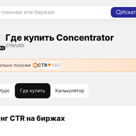
 токенам или биржам
Искат
Где купить Concentrator
CTR/USD
53
ельно похожи
CTR
1087
Курс
Где купить
Калькулятор
нг CTR на биржах