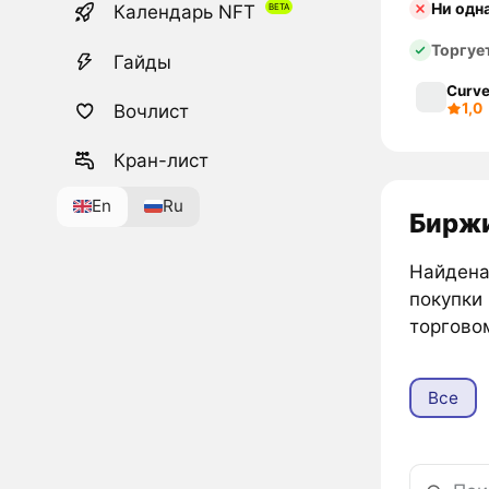
Ни одн
Календарь NFT
Торгуе
Гайды
Curve
1,0
Вочлист
Кран-лист
En
Ru
Биржи
Найдена 
покупки
торгово
Все