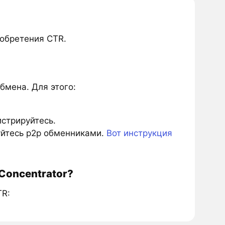
обретения CTR.
бмена. Для этого:
истрируйтесь.
зуйтесь p2p обменниками.
Вот инструкция
Concentrator?
TR: