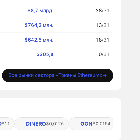
$8,7 млрд.
28
/31
$764,2 млн.
13
/31
$642,5 млн.
18
/31
$205,8
0
/31
Все рынки сектора «Токены Ethereum»
D
DINERO
OGN
SDT
$1,1
$0,0126
$0,0164