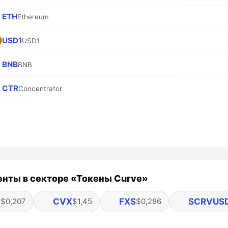
ETH
Ethereum
USD1
USD1
BNB
BNB
CTR
Concentrator
нты в секторе «Токены Curve»
V
CVX
FXS
SCRVUS
$0,207
$1,45
$0,286