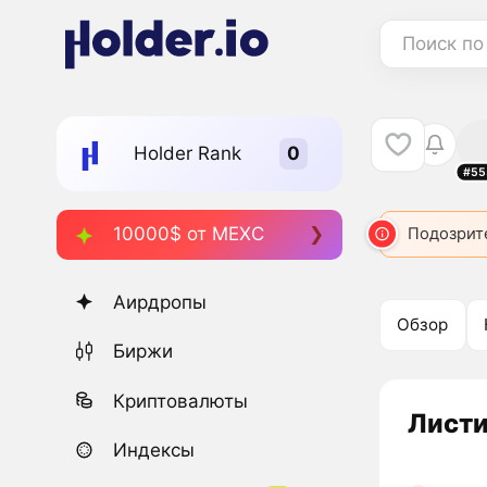
Поиск по
Holder Rank
#55
10000$ от MEXC
Подозрит
Аирдропы
Обзор
Биржи
Криптовалюты
Листи
Индексы