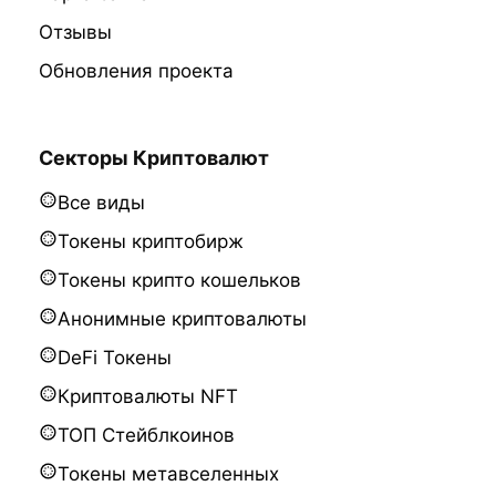
Отзывы
Обновления проекта
Секторы Криптовалют
Все виды
Токены криптобирж
Токены крипто кошельков
Анонимные криптовалюты
DeFi Токены
Криптовалюты NFT
ТОП Стейблкоинов
Токены метавселенных