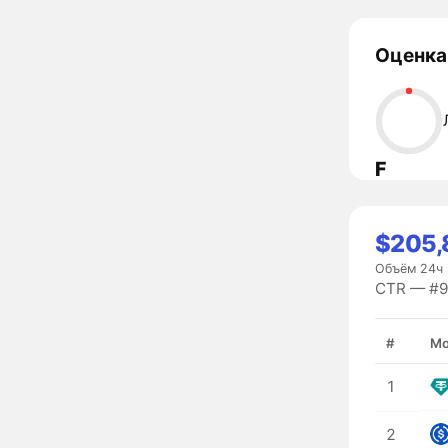
Оценка
F
$205,
Объём 24ч
CTR — #91
#
Мо
1
2