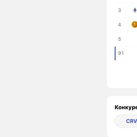
3
4
5
91
Конкуре
CR