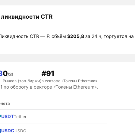
 ликвидности CTR
Ликвидность CTR —
F
: объём
$205,8
за 24 ч, торгуется на
8
0
#91
/31
Рынков (топ-биржи)
в секторе «Токены Ethereum»
 по обороту в секторе «Токены Ethereum».
нета
USDT
Tether
USDC
USDC