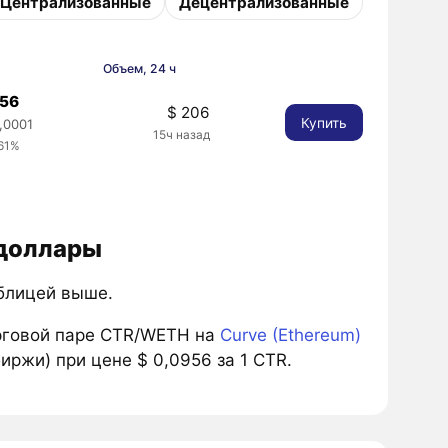
Централизованные
Децентрализованные
Объем, 24 ч
956
$ 206
Купить
,0001
15ч назад
.61%
 доллары
аблицей выше.
рговой паре CTR/WETH на
Curve (Ethereum)
иржи) при цене $ 0,0956 за 1 CTR.