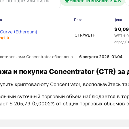
Holder TrustScore ≥ 4.5
а
Пара
Цена
$ 0,0
Curve (Ethereum)
CTR/WETH
WETH 0
1,0
спред 0
 котировками Concentrator обновлена —
6 августа 2026, 01:04
жа и покупка Concentrator (CTR) за
упить криптовалюту Concentrator, воспользуйтесь т
льный суточный торговый объем наблюдается в то
ает $ 205,79 (0,0002% от общих торговых объемов б