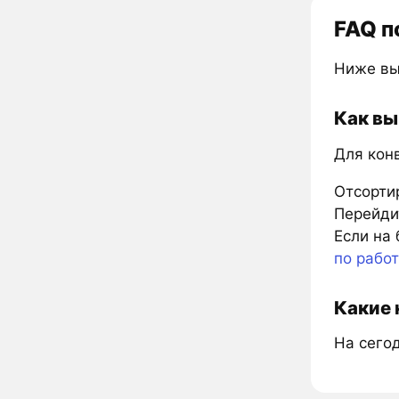
FAQ п
Ниже вы
Как вы
Для кон
Отсорти
Перейдит
Если на 
по рабо
Какие 
На сегод