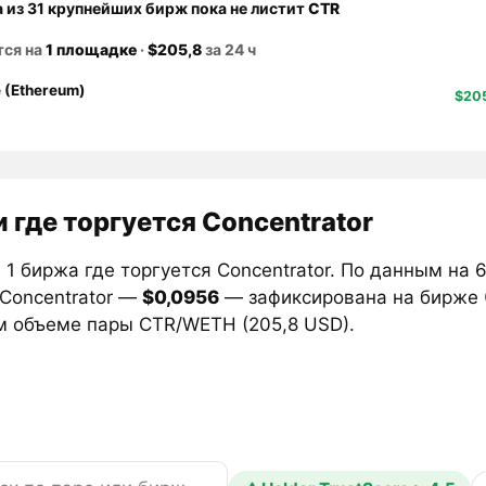
а из 31 крупнейших бирж пока не листит
CTR
тся на
1 площадке
·
$205,8
за 24 ч
 (Ethereum)
$20
 где торгуется Concentrator
1 биржа где торгуется Concentrator. По данным на 
 Concentrator —
$0,0956
— зафиксирована на бирже
м объеме пары CTR/WETH (205,8 USD).