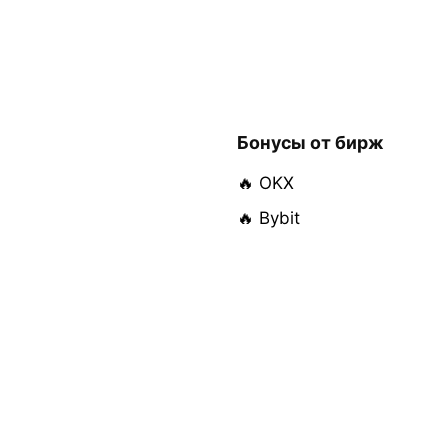
Бонусы от бирж
🔥 OKX
🔥 Bybit