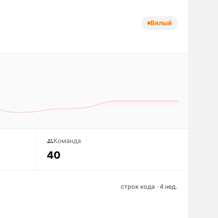
Вялый
Команда
40
строк кода · 4 нед.