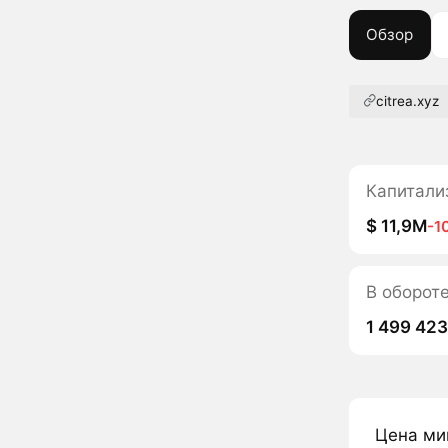
Обзор
citrea.xyz
Капитали
$ 11,9M
-1
В оборот
1 499 42
Цена ми