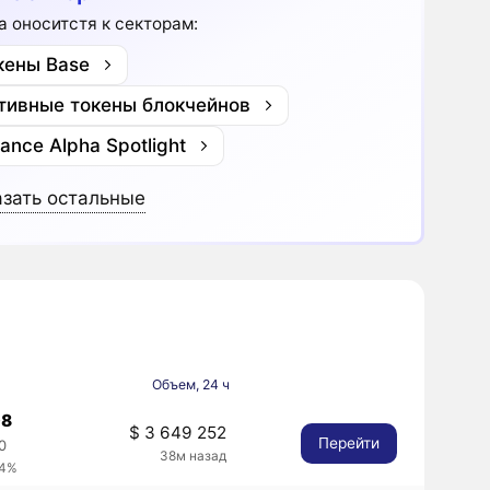
ea оноситстя к секторам:
кены Base
тивные токены блокчейнов
nance Alpha Spotlight
зать остальные
Объем, 24 ч
08
$ 3 649 252
Перейти
0
38м назад
.4%