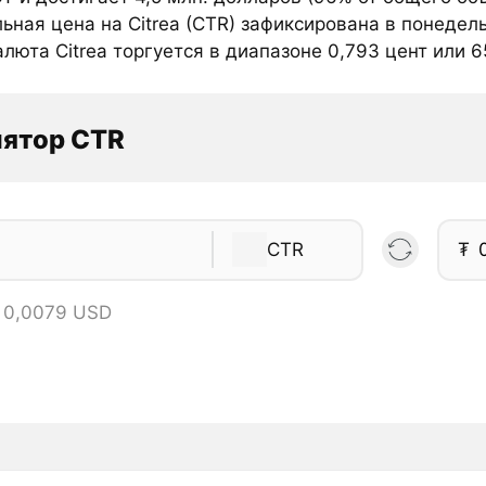
ная цена на Citrea (CTR) зафиксирована в понедель
люта Citrea торгуется в диапазоне 0,793 цент или 65
лятор CTR
CTR
₮
= 0,0079 USD