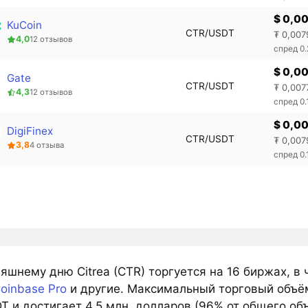
$ 0,0
KuCoin
CTR/USDT
₮ 0,007
4,0
12 отзывов
спред 0
$ 0,0
Gate
CTR/USDT
₮ 0,007
4,3
12 отзывов
спред 0
$ 0,0
DigiFinex
CTR/USDT
₮ 0,007
3,8
4 отзыва
спред 0
яшнему дню Citrea (CTR) торгуется на 16 биржах, в
oinbase Pro
и другие. Максимальный торговый объё
T и достигает 4,5 млн. долларов (96% от общего об