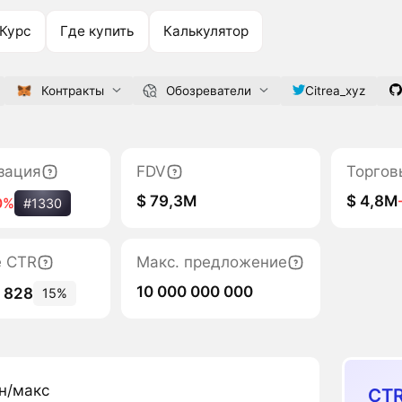
Курс
Где купить
Калькулятор
Контракты
Обозреватели
Citrea_xyz
зация
FDV
Торгов
$ 79,3M
$ 4,8M
0%
#1330
е CTR
Макс. предложение
10 000 000 000
3 828
15%
н/макс
CTR