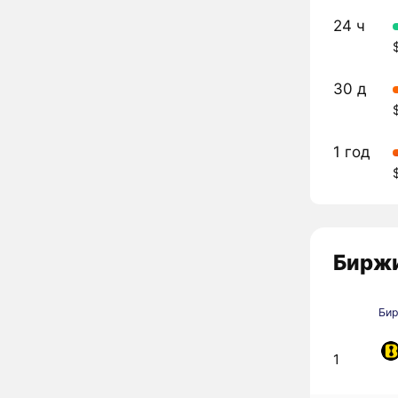
24 ч
30 д
1 год
Биржи
Би
1