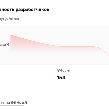
вность разработчиков
yxyz/citrea
 за 4
Форки
153
ть на GitHub