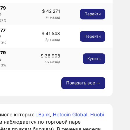
079
$ 42 271
Перейти
9
7ч назад
.27%
077
$ 41 543
Перейти
7
2д назад
.13%
079
$ 36 908
Купить
9
9ч назад
.13%
Показать все ➙
 числе которых
LBank
,
Hotcoin Global
,
Huobi
м наблюдается по торговой паре
ъёма по всем биржам). В течение недели