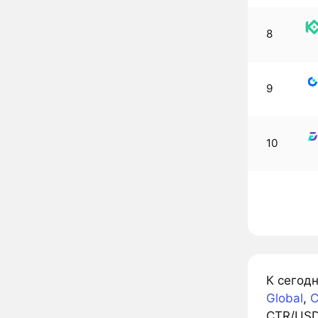
8
9
10
К сегодн
Global
,
C
CTR/USD