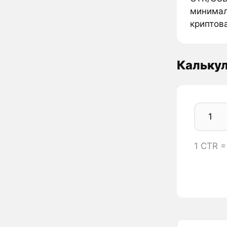
минималь
криптова
Кальку
1 CTR 