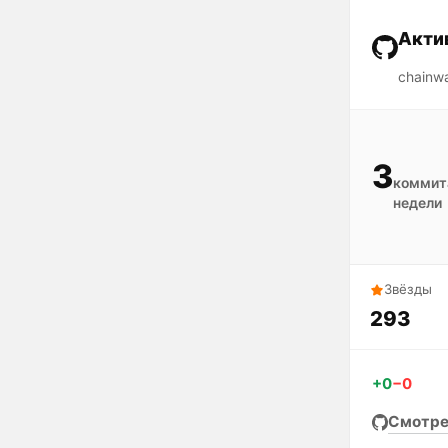
Акти
chainwa
3
коммита
недели
Звёзды
293
+0
−0
Смотре