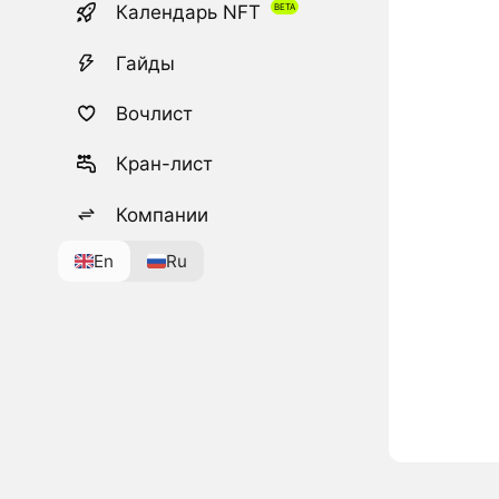
Календарь NFT
Гайды
Вочлист
Кран-лист
Компании
En
Ru