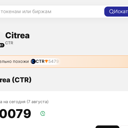
 токенам или биржам
Искат
Citrea
CTR
61
ельно похожи
CTR
5479
rea (CTR)
ea на сегодня (7 августа)
,0079