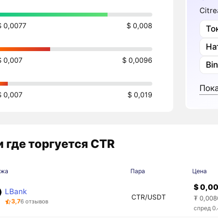
Citr
$ 0,0077
$ 0,008
То
На
$ 0,007
$ 0,0096
Bi
Пока
$ 0,007
$ 0,019
 где торгуется CTR
ржа
Пара
Цена
$ 0,0
LBank
CTR/USDT
₮ 0,008
3,7
6 отзывов
спред 0