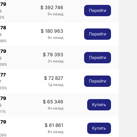
079
$ 392 746
Перейти
9
6ч назад
.2%
078
$ 180 963
Перейти
8
9ч назад
.96%
079
$ 79 393
Перейти
9
2ч назад
.38%
077
$ 72 827
Перейти
7
1д назад
.35%
079
$ 65 346
Купить
9
9ч назад
.11%
079
$ 61 861
Купить
8ч назад
.09%