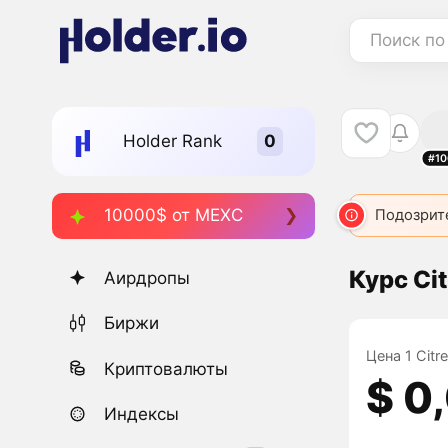
Поиск по
Holder Rank
#10
10000$ от MEXC
Подозрит
Курс Cit
Аирдропы
Биржи
Цена 1 Citr
Криптовалюты
$ 0
Индексы