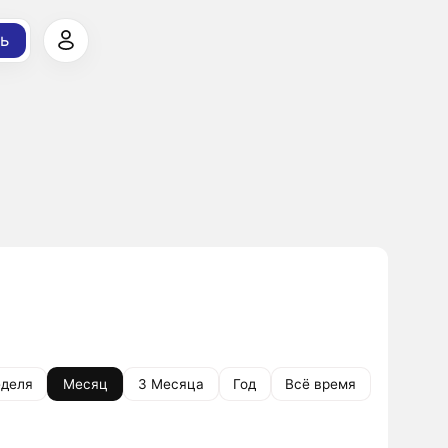
ь
деля
Месяц
3 Месяца
Год
Всё время