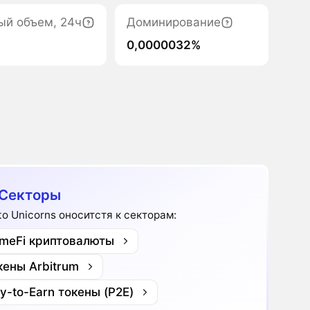
ый объем, 24ч
Доминирование
0,0000032%
Секторы
to Unicorns оноситстя к секторам:
meFi криптовалюты
кены Arbitrum
ay-to-Earn токены (P2E)