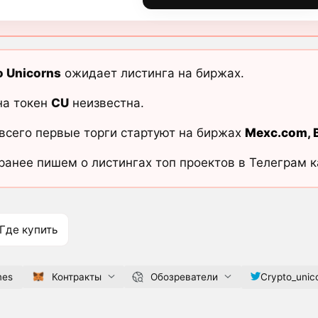
o Unicorns
ожидает листинга на биржах.
на токен
CU
неизвестна.
всего первые торги стартуют на биржах
Mexc.com
,
ранее пишем о листингах топ проектов в Телеграм 
Где купить
mes
Контракты
Обозреватели
Crypto_unic