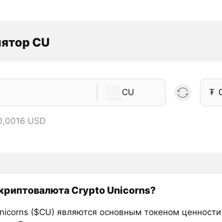
лятор CU
CU
₮
0,0016 USD
 криптовалюта Crypto Unicorns?
Unicorns ($CU) являются основным токеном ценност