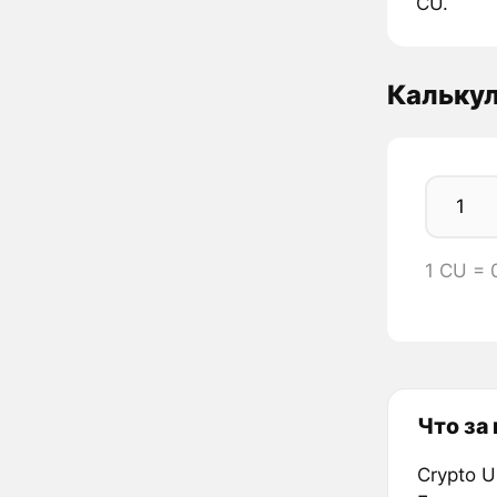
CU.
Кальку
1 CU = 
Что за
Crypto 