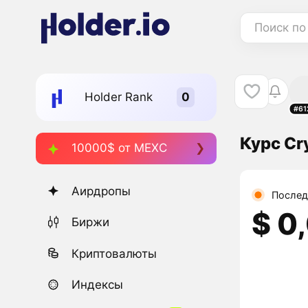
Поиск по
Holder Rank
#61
Курс Cr
10000$ от MEXC
Аирдропы
Послед
$ 0
Биржи
Криптовалюты
Индексы