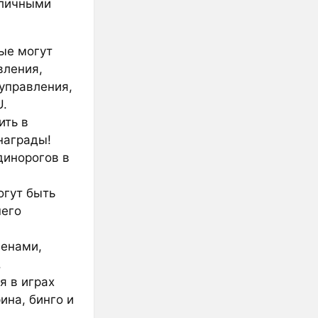
зличными
рые могут
вления,
управления,
U.
ить в
награды!
динорогов в
огут быть
шего
менами,
.
я в играх
ина, бинго и