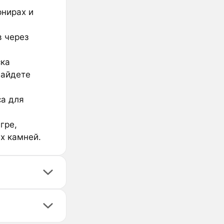
рнирах и
в через
ска
найдете
са для
гре,
х камней.