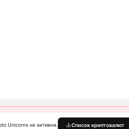
pto Unicorns не активна.
Список криптовалют