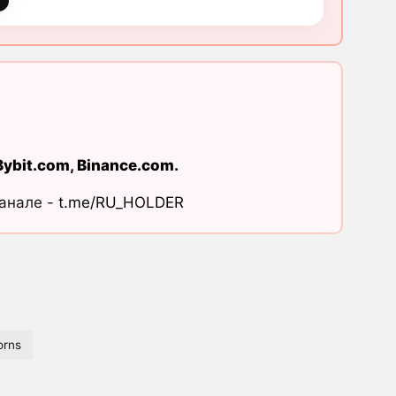
Bybit.com
,
Binance.com
.
канале -
t.me/RU_HOLDER
orns