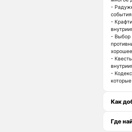
- Радуж
события
- Крафт
внутрии
- Выбор
противни
хорошее
- Квест
внутрии
- Кодек
которые
Как до
Где на