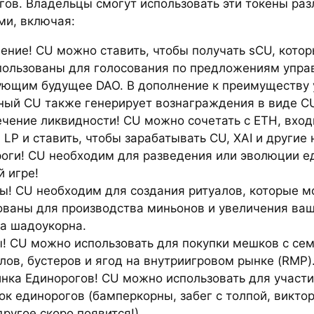
гов. Владельцы смогут использовать эти токены ра
ми, включая:
ление! CU можно ставить, чтобы получать sCU, кото
пользованы для голосования по предложениям упра
ющим будущее DAO. В дополнение к преимуществу 
ный CU также генерирует вознаграждения в виде C
ечение ликвидности! CU можно сочетать с ETH, вход
LP и ставить, чтобы зарабатывать CU, XAI и другие 
роги! CU необходим для разведения или эволюции е
й игре!
лы! CU необходим для создания ритуалов, которые м
ованы для производства миньонов и увеличения ва
а шадоукорна.
ы! CU можно использовать для покупки мешков с се
лов, бустеров и ягод на внутриигровом рынке (RMP)
инка Единорогов! CU можно использовать для участи
к единорогов (бамперкорны, забег с толпой, виктор
ругое скоро появится!)