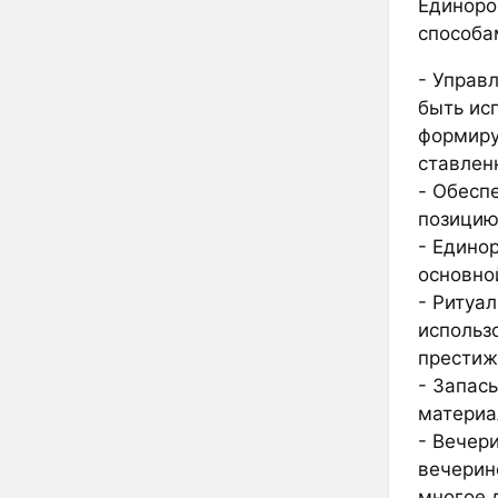
Единоро
способа
- Управ
быть ис
формиру
ставлен
- Обесп
позицию 
- Едино
основно
- Ритуа
использ
престиж
- Запас
материа
- Вечер
вечерино
многое д