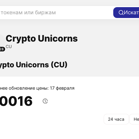
 токенам или биржам
Искат
Crypto Unicorns
CU
28
ypto Unicorns (CU)
нее обновление цены: 17 февраля
,0016
24 часа
Не