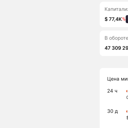
Капитали
$ 77,4K
%
В оборот
47 309 2
Цена ми
24 ч
30 д