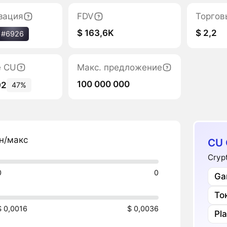
зация
FDV
Торгов
$ 163,6K
$ 2,2
#6926
е CU
Макс. предложение
100 000 000
92
47%
н/макс
CU 
Cryp
0
0
Ga
То
$ 0,0016
$ 0,0036
Pl