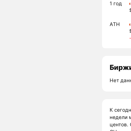
1 год
ATH
Биржи
Нет дан
К сегод
недели м
центов. 