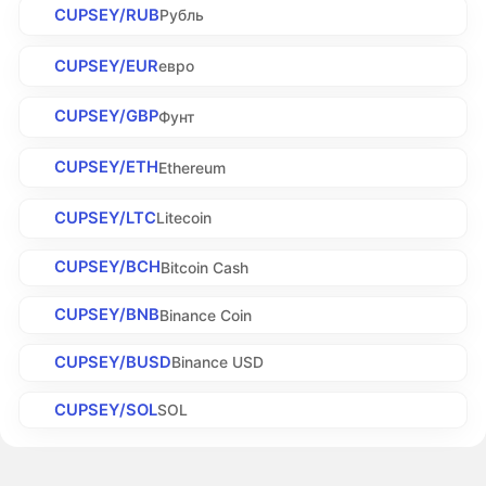
CUPSEY/RUB
Рубль
CUPSEY/EUR
евро
CUPSEY/GBP
Фунт
CUPSEY/ETH
Ethereum
CUPSEY/LTC
Litecoin
CUPSEY/BCH
Bitcoin Cash
CUPSEY/BNB
Binance Coin
CUPSEY/BUSD
Binance USD
CUPSEY/SOL
SOL