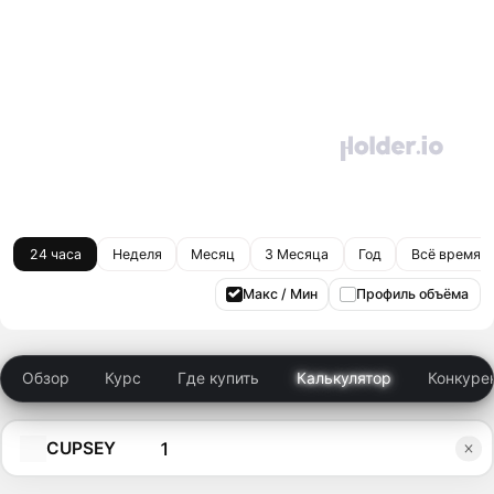
24 часа
Неделя
Месяц
3 Месяца
Год
Всё время
Макс / Мин
Профиль объёма
Обзор
Курс
Где купить
Калькулятор
Конкуре
CUPSEY