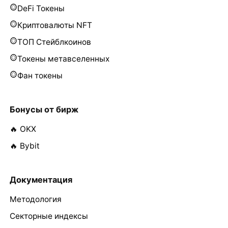
DeFi Токены
Криптовалюты NFT
ТОП Стейблкоинов
Токены метавселенных
Фан токены
Бонусы от бирж
🔥 OKX
🔥 Bybit
Документация
Методология
Секторные индексы