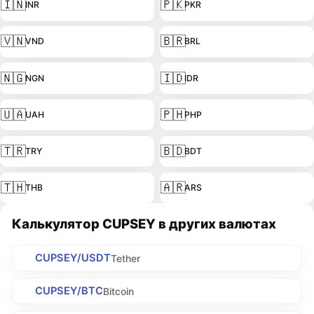
🇮🇳
🇵🇰
INR
PKR
🇻🇳
🇧🇷
VND
BRL
🇳🇬
🇮🇩
NGN
IDR
🇺🇦
🇵🇭
UAH
PHP
🇹🇷
🇧🇩
TRY
BDT
🇹🇭
🇦🇷
THB
ARS
Калькулятор CUPSEY в других валютах
CUPSEY/USDT
Tether
CUPSEY/BTC
Bitcoin