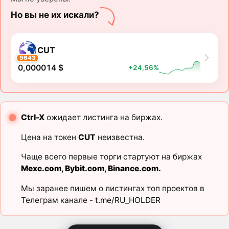
Но вы не их искали?
CUT
9643
0,000014 $
+24,56%
Ctrl-X
ожидает листинга на биржах.
Цена на токен
CUT
неизвестна.
Чаще всего первые торги стартуют на биржах
Mexc.com
,
Bybit.com
,
Binance.com
.
Мы заранее пишем о листингах топ проектов в
Телеграм канале -
t.me/RU_HOLDER