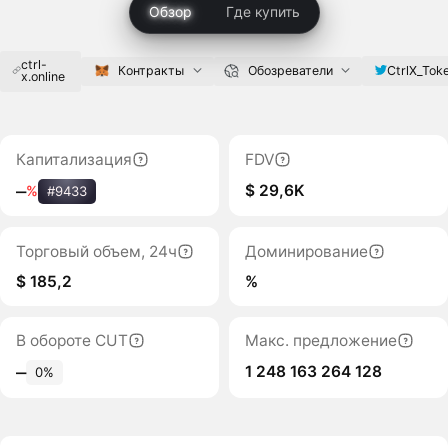
Обзор
Где купить
ctrl-
CtrlX_Tok
Контракты
Обозреватели
x.online
Капитализация
FDV
$ 29,6K
‒
%
#9433
Торговый объем, 24ч
Доминирование
$ 185,2
%
В обороте CUT
Макс. предложение
1 248 163 264 128
‒
0%