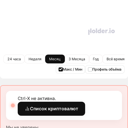
24 часа
Неделя
Месяц
3 Месяца
Год
Всё время
Макс / Мин
Профиль объёма
Ctrl-X не активна.
Список криптовалют
Мы не уверены.