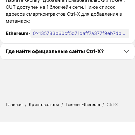
Нажать кнопку “Добавить пользовательский токен”.
CUT доступен на 1 блокчейн сети. Ниже список
адресов смартконтрактов Ctrl-X для добавления в
метамаск:
Ethereum
-
0x135783b60cf5d71daff7a377f9eb7db8d2deab9e
Где найти официальные сайты Ctrl-X?
Главная
/
Криптовалюты
/
Токены Ethereum
/
Ctrl-X