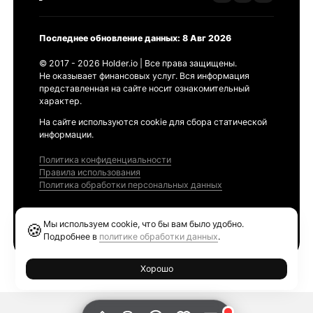
Последнее обновление данных: 8 Авг 2026
© 2017 - 2026 Holder.io | Все права защищены.
Не оказывает финансовых услуг. Вся информация
представленная на сайте носит ознакомительный
характер.
На сайте используются cookie для сбора статической
информации.
Политика конфиденциальности
Правила использования
Политика обработки персональных данных
Продукты
Мы используем cookie, что бы вам было удобно.
🍪
Ethereum GAS Tracker
Подробнее в
политике обработки данных
.
Хорошо