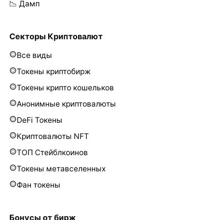
📉 Дамп
Секторы Криптовалют
Все виды
Токены криптобирж
Токены крипто кошельков
Анонимные криптовалюты
DeFi Токены
Криптовалюты NFT
ТОП Стейблкоинов
Токены метавселенных
Фан токены
Бонусы от бирж