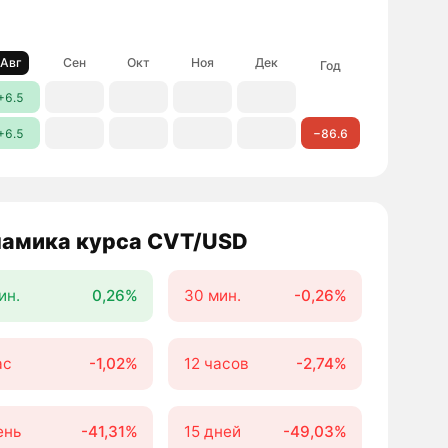
Авг
Сен
Окт
Ноя
Дек
Год
+6.5
+6.5
−86.6
амика курса CVT/USD
ин.
0,26%
30 мин.
-0,26%
ас
-1,02%
12 часов
-2,74%
ень
-41,31%
15 дней
-49,03%