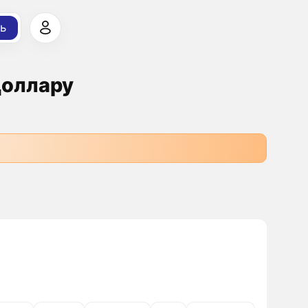
ь
Доллару