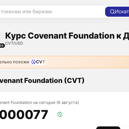
 токенам или биржам
Искат
Курс Covenant Foundation к 
CVT/USD
26
ельно похожи
CVT
venant Foundation (CVT)
nant Foundation на сегодня (6 августа)
,000077