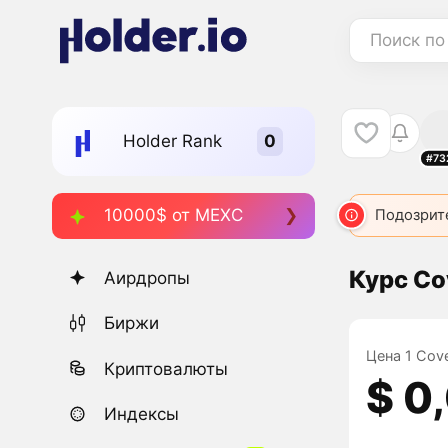
Поиск по
Holder Rank
#73
10000$ от MEXC
Подозрит
Курс Co
Аирдропы
Биржи
Цена 1 Cove
Криптовалюты
$ 0
Индексы