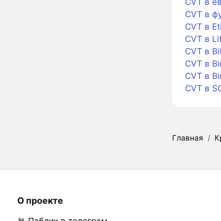
CVT в е
CVT в ф
CVT в E
CVT в Li
CVT в Bi
CVT в Bi
CVT в B
CVT в S
Главная
/
К
О проекте