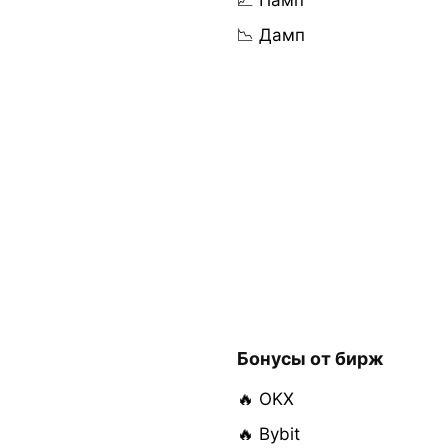
📈 Памп
📉 Дамп
Бонусы от бирж
🔥 OKX
🔥 Bybit