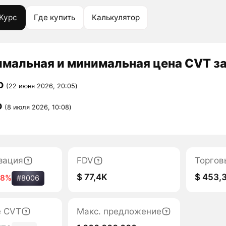
Курс
Где купить
Калькулятор
мальная и минимальная цена CVT за
D
(22 июня 2026, 20:05)
D
(8 июля 2026, 10:08)
зация
FDV
Торгов
$ 77,4K
$ 453,
68%
#8006
е CVT
Макс. предложение