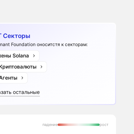
 Секторы
nant Foundation оноситстя к секторам:
кены Solana
 Криптовалюты
 Агенты
зать остальные
падение
рост