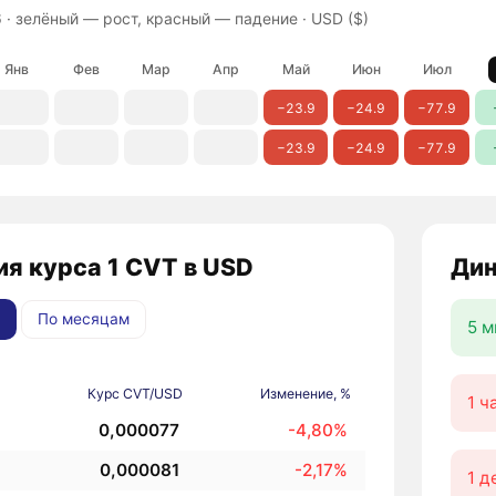
 ·
зелёный — рост, красный — падение
· USD ($)
Янв
Фев
Мар
Апр
Май
Июн
Июл
−23.9
−24.9
−77.9
−23.9
−24.9
−77.9
я курса 1 CVT в USD
Дин
По месяцам
5 м
Курс CVT/USD
Изменение, %
1 ч
0,000077
-4,80%
0,000081
-2,17%
1 д