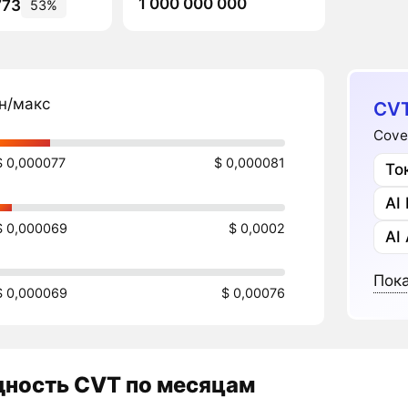
1 000 000 000
773
53%
н/макс
CVT
Cove
$ 0,000077
$ 0,000081
То
AI
$ 0,000069
$ 0,0002
AI
Пока
$ 0,000069
$ 0,00076
дность
CVT
по месяцам