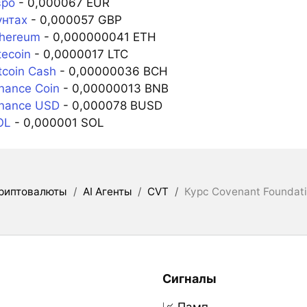
вро
- 0,000067 EUR
унтах
- 0,000057 GBP
thereum
- 0,000000041 ETH
tecoin
- 0,0000017 LTC
tcoin Cash
- 0,00000036 BCH
nance Coin
- 0,00000013 BNB
inance USD
- 0,000078 BUSD
OL
- 0,000001 SOL
риптовалюты
/
AI Агенты
/
CVT
/
Курс Covenant Foundat
Сигналы