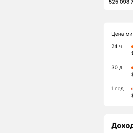
525 098 
Цена ми
24 ч
30 д
1 год
Дохо