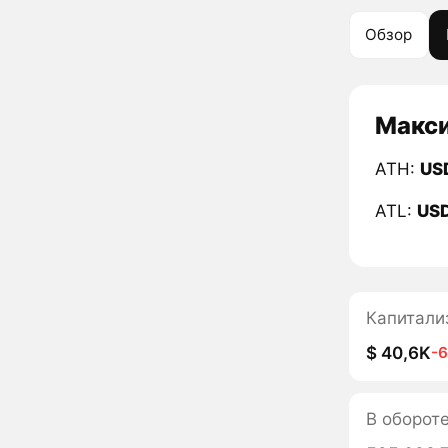
Обзор
Макси
ATH:
US
ATL:
US
Капитали
$ 40,6K
-
В оборот