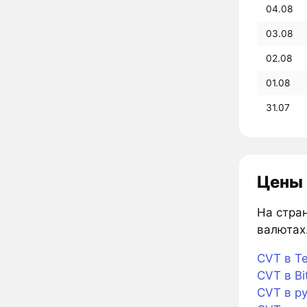
04.08
03.08
02.08
01.08
31.07
Цены 
На стран
валютах.
CVT в Te
CVT в Bi
CVT в р