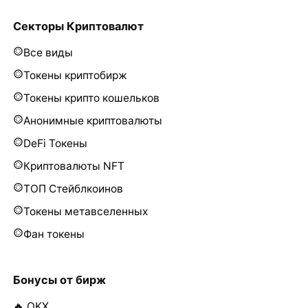
Секторы Криптовалют
Все виды
Токены криптобирж
Токены крипто кошельков
Анонимные криптовалюты
DeFi Токены
Криптовалюты NFT
ТОП Стейблкоинов
Токены метавселенных
Фан токены
Бонусы от бирж
🔥 OKX