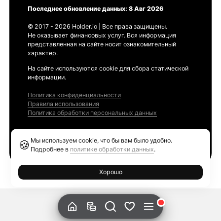
Последнее обновление данных: 8 Авг 2026
© 2017 - 2026 Holder.io | Все права защищены.
Не оказывает финансовых услуг. Вся информация
представленная на сайте носит ознакомительный
характер.
На сайте используются cookie для сбора статической
информации.
Политика конфиденциальности
Правила использования
Политика обработки персональных данных
Продукты
Мы используем cookie, что бы вам было удобно.
🍪
Ethereum GAS Tracker
Подробнее в
политике обработки данных
.
Хорошо