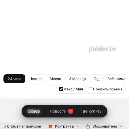
24 часа
Неделя
Месяц
3 Месяца
Год
Всё время
Макс / Мин
Профиль объёма
Обзор
Новости
Где купить
bridge.harmony.one
Контракты
Обозреватели