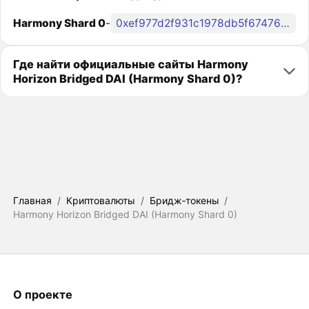
Harmony Shard 0
-
0xef977d2f931c1978db5f6747666fa1eacb0d0339
Где найти официальные сайты Harmony
Horizon Bridged DAI (Harmony Shard 0)?
Главная
/
Криптовалюты
/
Бридж‑токены
/
Harmony Horizon Bridged DAI (Harmony Shard 0)
О проекте