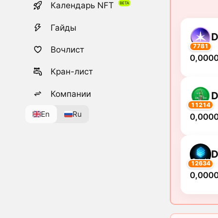
Календарь NFT
Гайды
D
7781
Вочлист
0,000
Кран-лист
Компании
D
11214
En
Ru
0,000
D
12634
0,000