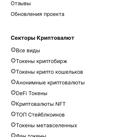
Отзывы
Обновления проекта
Секторы Криптовалют
Все виды
Токены криптобирж
Токены крипто кошельков
Анонимные криптовалюты
DeFi Токены
Криптовалюты NFT
ТОП Стейблкоинов
Токены метавселенных
Фан токены