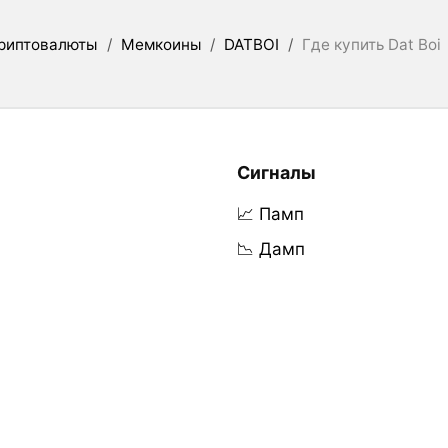
риптовалюты
/
Мемкоины
/
DATBOI
/
Где купить Dat Boi
Сигналы
📈 Памп
📉 Дамп