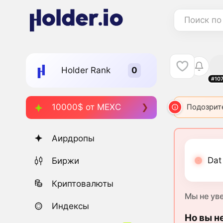
Поиск по
Holder Rank
#10
10000$ от MEXC
Подозрит
Аирдропы
Dat
Биржи
Криптовалюты
Мы не ув
Индексы
Но вы н