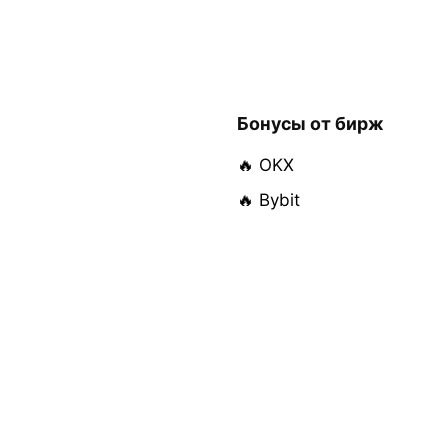
Бонусы от бирж
🔥 OKX
🔥 Bybit