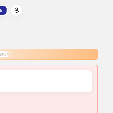
ь
2634