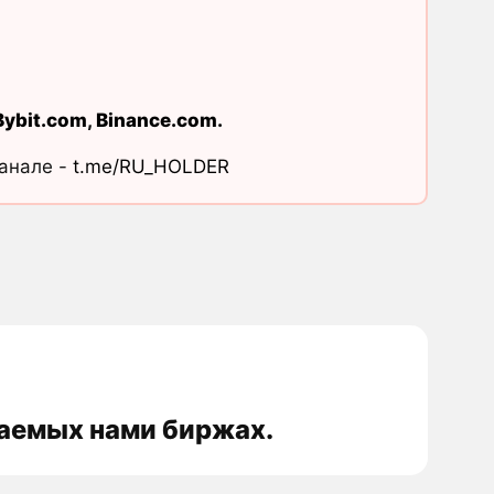
Bybit.com
,
Binance.com
.
канале -
t.me/RU_HOLDER
ваемых нами биржах.