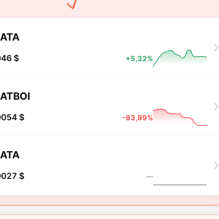
ATA
046 $
+5,32%
ATBOI
0054 $
-93,99%
ATA
0027 $
―