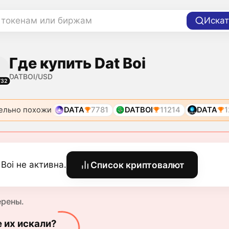
 токенам или биржам
Искат
Где купить Dat Boi
DATBOI/USD
732
ельно похожи
DATA
7781
DATBOI
11214
DATA
1
 Boi не активна.
Список криптовалют
ерены.
е их искали?