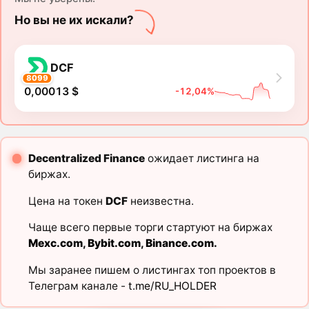
Но вы не их искали?
DCF
8099
0,00013 $
-12,04%
Decentralized Finance
ожидает листинга на
биржах.
Цена на токен
DCF
неизвестна.
Чаще всего первые торги стартуют на биржах
Mexc.com
,
Bybit.com
,
Binance.com
.
Мы заранее пишем о листингах топ проектов в
Телеграм канале -
t.me/RU_HOLDER