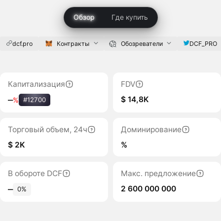
Обзор
Где купить
dcf.pro
Контракты
Обозреватели
DCF_PRO
Капитализация
FDV
$ 14,8K
‒
%
#12700
Торговый объем, 24ч
Доминирование
$ 2K
%
В обороте DCF
Макс. предложение
2 600 000 000
‒
0%