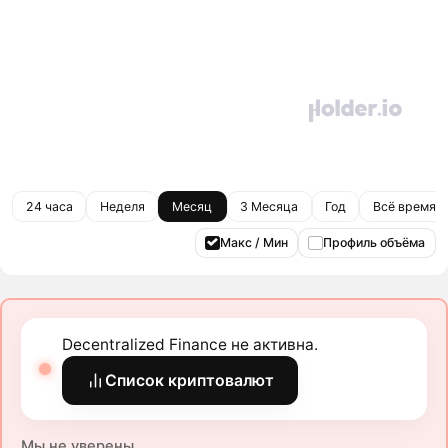
24 часа
Неделя
Месяц
3 Месяца
Год
Всё время
Макс / Мин
Профиль объёма
Decentralized Finance не активна.
Список криптовалют
Мы не уверены.