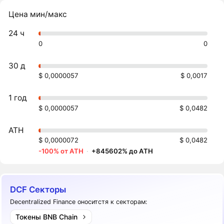
Цена мин/макс
24 ч
0
0
30 д
$ 0,0000057
$ 0,0017
1 год
$ 0,0000057
$ 0,0482
ATH
$ 0,0000072
$ 0,0482
-100% от ATH
·
+845602% до ATH
DCF Секторы
Decentralized Finance оноситстя к секторам:
Токены BNB Chain