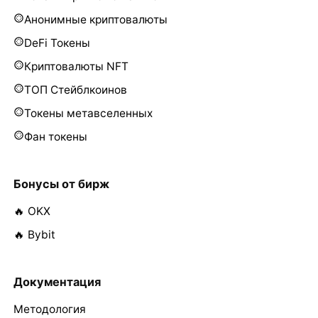
Анонимные криптовалюты
DeFi Токены
Криптовалюты NFT
ТОП Стейблкоинов
Токены метавселенных
Фан токены
Бонусы от бирж
🔥 OKX
🔥 Bybit
Документация
Методология