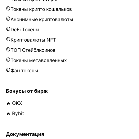
Токены крипто кошельков
Анонимные криптовалюты
DeFi Токены
Криптовалюты NFT
ТОП Стейблкоинов
Токены метавселенных
Фан токены
Бонусы от бирж
🔥 OKX
🔥 Bybit
Документация