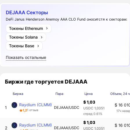
DEJAAA Секторы
DeFi Janus Henderson Anemoy AAA CLO Fund оноситстя к секторам:
Токены Ethereum
Токены Solana
Токены Base
Показать остальные
Биржи где торгуется DEJAAA
Биржа
Пара
Цена
Объем, 24 ч
$ 1,03
Raydium (CLMM)
$ 16 01
1
DEJAAA/USDC
USDC 1,0351
1,2
1 отзыв
17ч наза
спред 0.61%
$ 1,03
Raydium (CLMM)
$ 16 01
2
DEJAAA/USDC
USDC 1,0351