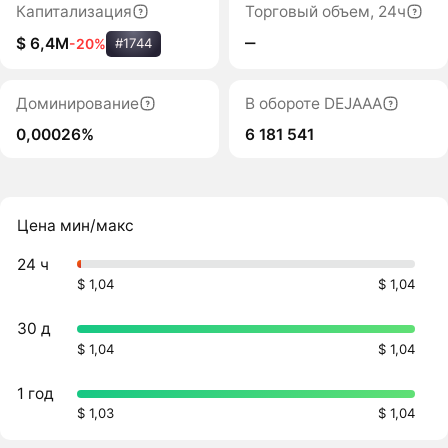
Капитализация
Торговый объем, 24ч
‒
$ 6,4M
-20%
#1744
Доминирование
В обороте DEJAAA
0,00026%
6 181 541
Цена мин/макс
24 ч
$ 1,04
$ 1,04
30 д
$ 1,04
$ 1,04
1 год
$ 1,03
$ 1,04