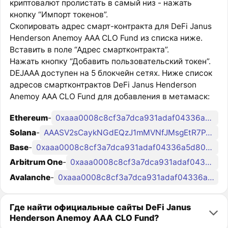
криптовалют пролистать в самый низ - нажать
кнопку “Импорт токенов”.
Скопировать адрес смарт-контракта для DeFi Janus
Henderson Anemoy AAA CLO Fund из списка ниже.
Вставить в поле “Адрес смартконтракта”.
Нажать кнопку “Добавить пользовательский токен”.
DEJAAA доступен на 5 блокчейн сетях. Ниже список
адресов смартконтрактов DeFi Janus Henderson
Anemoy AAA CLO Fund для добавления в метамаск:
Ethereum
-
0xaaa0008c8cf3a7dca931adaf04336a5d808c82cc
Solana
-
AAASV2sCaykNGdEQzJ1mMVNfJMsgEtR7PJaqrCuk4bq6
Base
-
0xaaa0008c8cf3a7dca931adaf04336a5d808c82cc
Arbitrum One
-
0xaaa0008c8cf3a7dca931adaf04336a5d808c82cc
Avalanche
-
0xaaa0008c8cf3a7dca931adaf04336a5d808c82cc
Где найти официальные сайты DeFi Janus
Henderson Anemoy AAA CLO Fund?