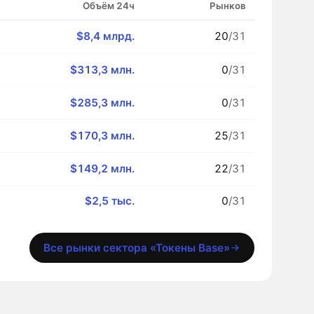
Объём 24ч
Рынков
$8,4 млрд.
20
/31
$313,3 млн.
0
/31
$285,3 млн.
0
/31
$170,3 млн.
25
/31
$149,2 млн.
22
/31
$2,5 тыс.
0
/31
Все рынки сектора «Токены Base»