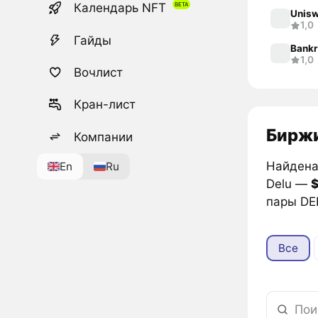
Календарь NFT
Unisw
1,0
Гайды
Bankr
1,0
Вочлист
Кран-лист
Биржи
Компании
Найдена 
En
Ru
Delu —
$
пары DE
Все