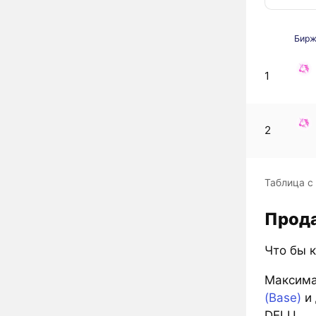
Бир
1
2
Таблица с
Прода
Что бы к
Максима
(Base)
и 
DELU.