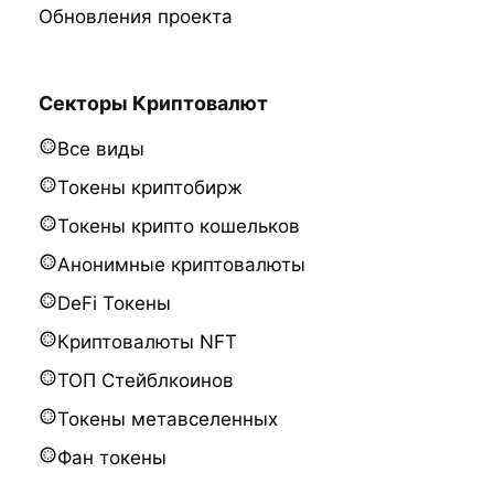
Обновления проекта
Секторы Криптовалют
Все виды
Токены криптобирж
Токены крипто кошельков
Анонимные криптовалюты
DeFi Токены
Криптовалюты NFT
ТОП Стейблкоинов
Токены метавселенных
Фан токены