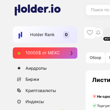
Поиск по
Holder Rank
#57
10000$ от MEXC
Обзор
Аирдропы
Листи
Биржи
Криптовалюты
Ни одн
Индексы
Торгуе