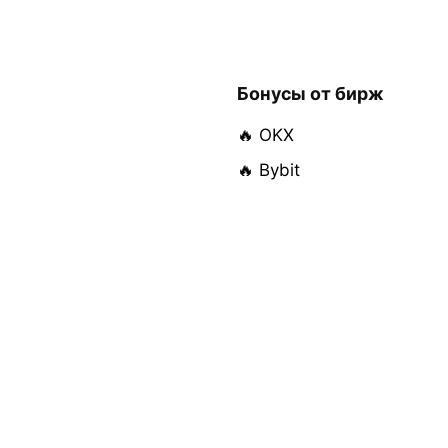
Бонусы от бирж
🔥 OKX
🔥 Bybit