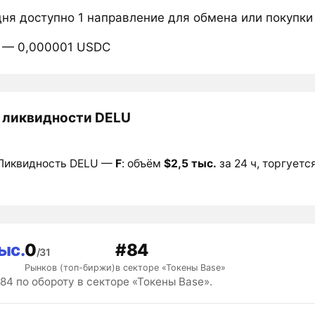
дня доступно 1 направление для обмена или покупки
 — 0,000001 USDC
 ликвидности DELU
Ликвидность DELU —
F
: объём
$2,5 тыс.
за 24 ч, торгуется
ыс.
0
#84
/31
Рынков (топ-биржи)
в секторе «Токены Base»
4 по обороту в секторе «Токены Base».