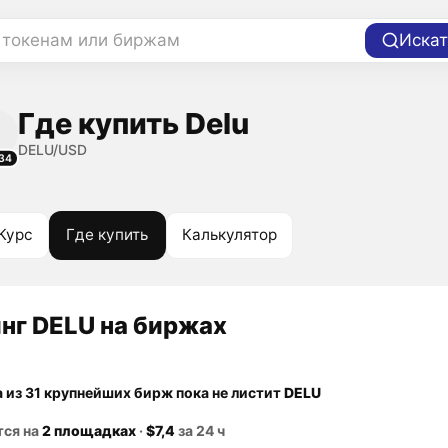
 токенам или биржам
Искат
Где купить Delu
DELU/USD
34
Курс
Где купить
Калькулятор
нг DELU на биржах
а из 31 крупнейших бирж пока не листит
DELU
тся на
2 площадках
·
$7,4
за 24 ч