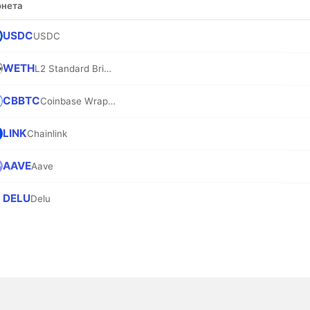
нета
USDC
USDC
WETH
L2 Standard Bridged WETH (Base)
CBBTC
Coinbase Wrapped BTC
LINK
Chainlink
AAVE
Aave
DELU
Delu