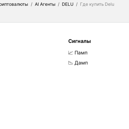
риптовалюты
/
AI Агенты
/
DELU
/
Где купить Delu
Сигналы
📈 Памп
📉 Дамп