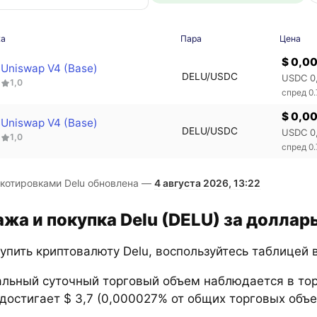
жа
Пара
Цена
$ 0,0
Uniswap V4 (Base)
DELU/USDC
USDC 0
1,0
спред 0
$ 0,0
Uniswap V4 (Base)
DELU/USDC
USDC 0
1,0
спред 0
 котировками Delu обновлена —
4 августа 2026, 13:22
жа и покупка Delu (DELU) за доллар
упить криптовалюту Delu, воспользуйтесь таблицей 
льный суточный торговый объем наблюдается в то
достигает $ 3,7 (0,000027% от общих торговых объе