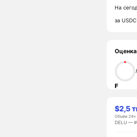
На сего
за USDC
Оценка
F
$2,5 т
Объём 24ч
DELU — #8