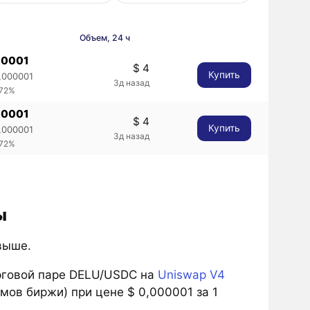
Объем, 24 ч
00001
$ 4
Купить
,000001
3д назад
.72%
00001
$ 4
Купить
,000001
3д назад
.72%
ы
выше.
рговой паре DELU/USDC на
Uniswap V4
мов биржи) при цене $ 0,000001 за 1