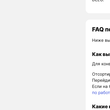
FAQ п
Ниже вы
Как вы
Для кон
Отсорти
Перейдит
Если на 
по рабо
Какие 