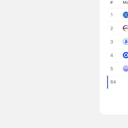
#
Мо
1
2
3
4
5
84