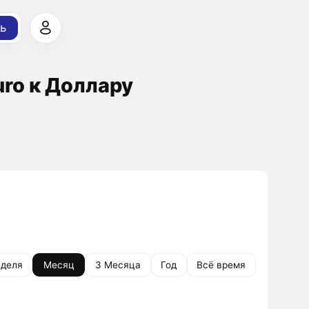
ь
uro к Доллару
деля
Месяц
3 Месяца
Год
Всё время