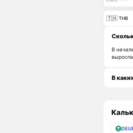
🇹🇭
THB
Скольк
В начале
выросла
В каки
Кальк
DEU