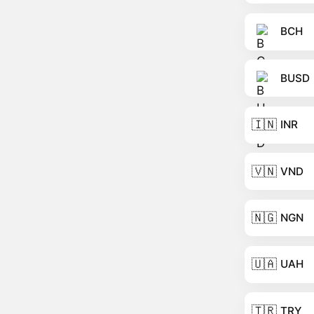
BCH
BUSD
🇮🇳
INR
🇻🇳
VND
🇳🇬
NGN
🇺🇦
UAH
🇹🇷
TRY