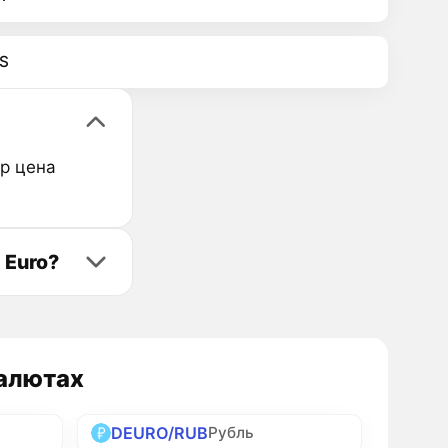
S
ор цена
 Euro?
валютах
DEURO/RUB
Рубль