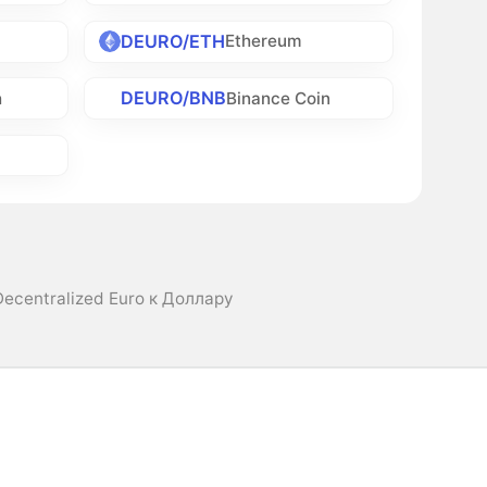
DEURO/ETH
Ethereum
DEURO/BNB
h
Binance Coin
ecentralized Euro к Доллару