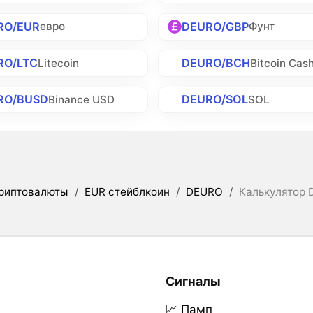
RO/EUR
DEURO/GBP
евро
Фунт
RO/LTC
DEURO/BCH
Litecoin
Bitcoin Cas
RO/BUSD
DEURO/SOL
Binance USD
SOL
риптовалюты
/
EUR стейблкоин
/
DEURO
/
Калькулятор D
Сигналы
📈 Памп