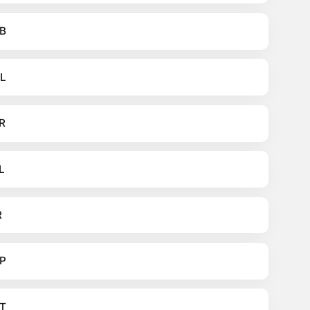
B
L
R
L
R
P
T