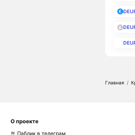
DEU
DEU
DEU
Главная
/
К
О проекте
🤘 Паблик в телеграм