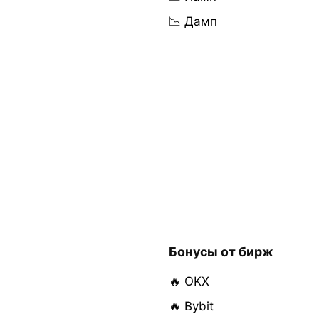
📉 Дамп
Бонусы от бирж
🔥 OKX
🔥 Bybit