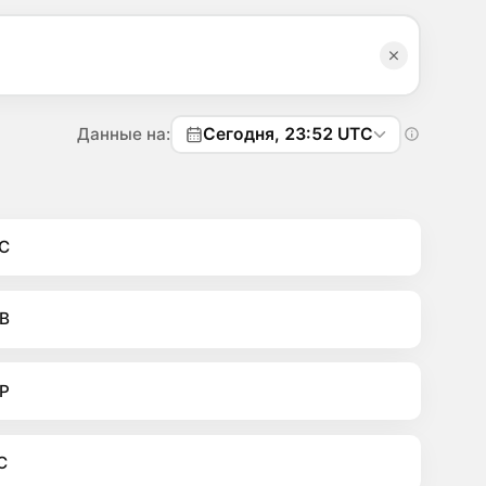
Данные на:
Сегодня, 23:52 UTC
C
B
P
C