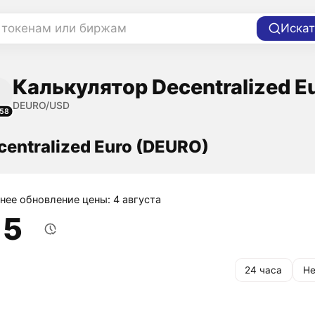
 токенам или биржам
Искат
Калькулятор Decentralized E
DEURO/USD
58
centralized Euro (DEURO)
нее обновление цены: 4 августа
15
24 часа
Не