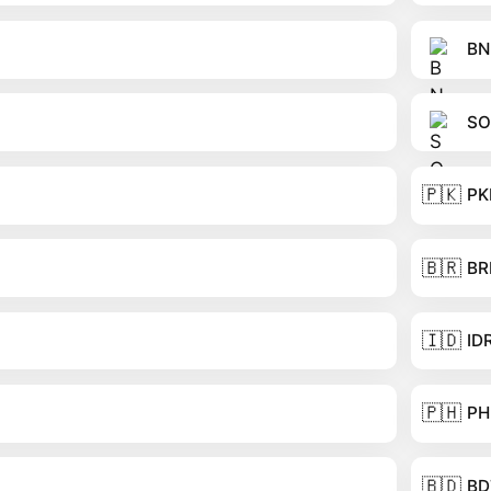
BN
SO
🇵🇰
PK
🇧🇷
BR
🇮🇩
ID
🇵🇭
PH
🇧🇩
BD