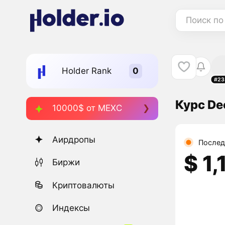
Поиск по
Holder Rank
#23
Курс De
10000$ от MEXC
Аирдропы
Послед
$ 1,
Биржи
Криптовалюты
Индексы