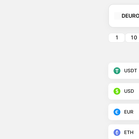
DEUR
1
10
USDT
USD
EUR
ETH