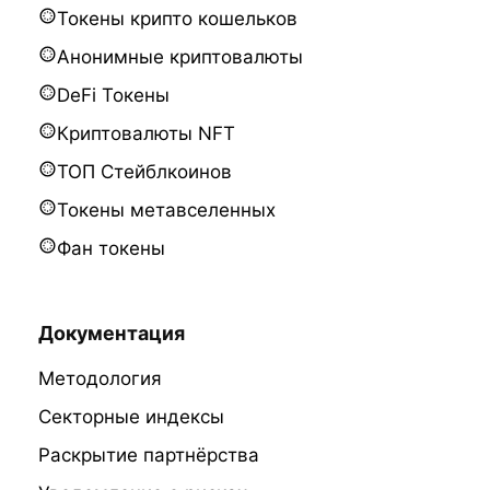
Токены крипто кошельков
Анонимные криптовалюты
DeFi Токены
Криптовалюты NFT
ТОП Стейблкоинов
Токены метавселенных
Фан токены
Документация
Методология
Секторные индексы
Раскрытие партнёрства