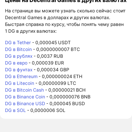
Цены на Decentral Games в других валютах
На странице вы можете узнать сколько сейчас стоит
Decentral Games в долларах и других валютах.
Быстрая справка по курсу, чтобы понять чему равен
1 DG в других валютах:
DG в Tether
- 0,000045 USDT
DG в Bitcoin
- 0,0000000007 BTC
DG в рублях
- 0,0037 RUB
DG в евро
- 0,000039 EUR
DG в фунтах
- 0,000034 GBP
DG в Ethereum
- 0,000000024 ETH
DG в Litecoin
- 0,00000099 LTC
DG в Bitcoin Cash
- 0,00000021 BCH
DG в Binance Coin
- 0,000000076 BNB
DG в Binance USD
- 0,000045 BUSD
DG в SOL
- 0,0000006 SOL