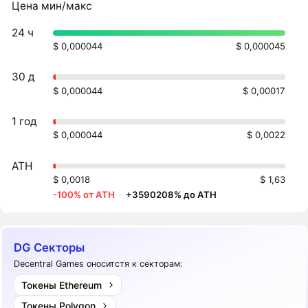
Цена мин/макс
24 ч
$ 0,000044
$ 0,000045
30 д
$ 0,000044
$ 0,00017
1 год
$ 0,000044
$ 0,0022
ATH
$ 0,0018
$ 1,63
-100% от ATH
·
+3590208% до ATH
DG Секторы
Decentral Games оноситстя к секторам:
Токены Ethereum
Токены Polygon