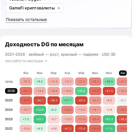
GameFi криптовалюты
Показать остальные
Доходность
DG
по месяцам
2021–2026 ·
зелёный — рост, красный — падение
· USD ($)
листайте по месяцам →
Янв
Фев
Мар
Апр
Май
Июн
Июл
Авг
сред.
−16.3
+9.5
−14.2
−13.1
−22.0
−25.2
+26.5
−22.7
2026
−30.1
−14.4
−18.0
−14.4
+36.6
−30.8
−61.5
−18.5
2025
−33.0
−40.1
−48.5
+27.7
−42.0
−20.0
−8.0
−0.1
2024
−15.1
+53.9
+6.2
−25.6
−13.0
−18.1
−2.6
−26.0
2023
+7.0
+43.7
−5.7
−12.0
−21.0
−25.4
+92.3
−39.2
2022
−10.4
+4.5
−4.9
−41.3
−70.4
−31.6
+112
−29.6