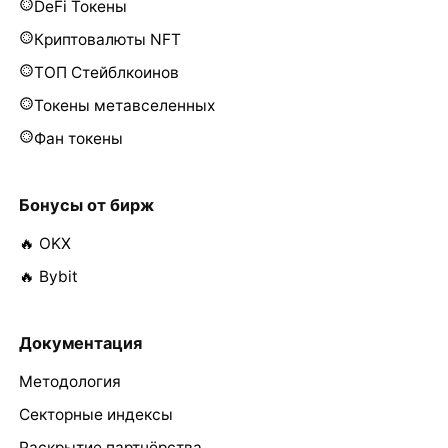
DeFi Токены
Криптовалюты NFT
ТОП Стейблкоинов
Токены метавселенных
Фан токены
Бонусы от бирж
🔥 OKX
🔥 Bybit
Документация
Методология
Секторные индексы
Раскрытие партнёрства