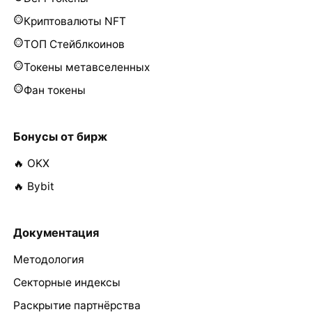
Криптовалюты NFT
ТОП Стейблкоинов
Токены метавселенных
Фан токены
Бонусы от бирж
🔥 OKX
🔥 Bybit
Документация
Методология
Секторные индексы
Раскрытие партнёрства