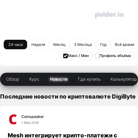
24 часа
Неделя
Месяц
3 Месяца
Год
Всё время
Макс / Мин
Профиль объёма
Обзор
Курс
Новости
Где купить
Калькулятор
Последние новости по криптовалюте DigiByte
Coinspeaker
1 Май 2025
Mesh интегрирует крипто-платежи с