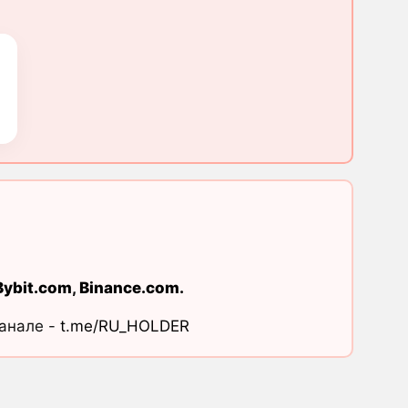
Bybit.com
,
Binance.com
.
канале -
t.me/RU_HOLDER