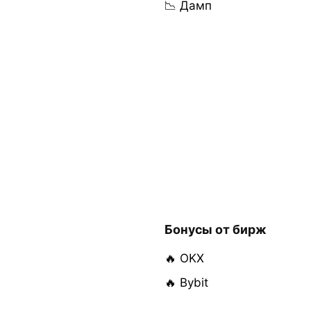
📉 Дамп
Бонусы от бирж
🔥 OKX
🔥 Bybit