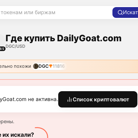
 токенам или биржам
Искат
Где купить DailyGoat.com
DGC/USD
165
ельно похожи
DGC
11816
lyGoat.com не активна.
Список криптовалют
ерены.
е их искали?