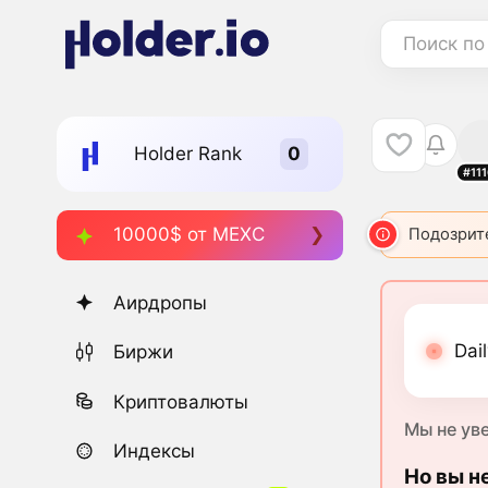
Поиск по
Holder Rank
#11
10000$ от MEXC
Подозрит
Аирдропы
Dai
Биржи
Криптовалюты
Мы не ув
Индексы
Но вы н