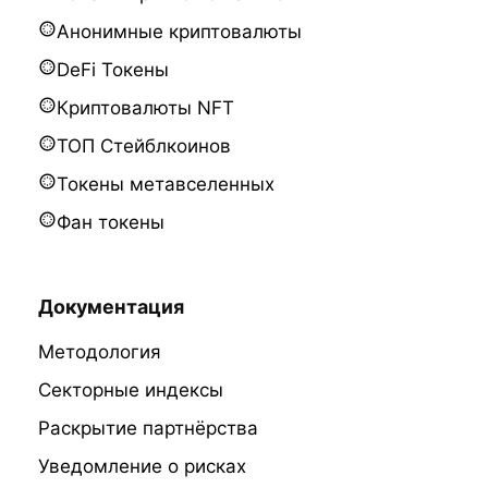
Анонимные криптовалюты
DeFi Токены
Криптовалюты NFT
ТОП Стейблкоинов
Токены метавселенных
Фан токены
Документация
Методология
Секторные индексы
Раскрытие партнёрства
Уведомление о рисках