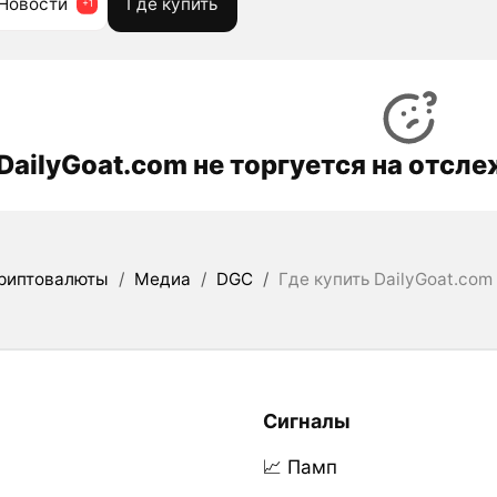
Новости
Где купить
DailyGoat.com не торгуется на отс
риптовалюты
/
Медиа
/
DGC
/
Где купить DailyGoat.com
Сигналы
📈 Памп