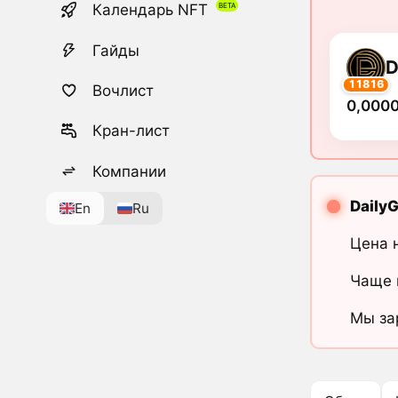
Календарь NFT
Гайды
11816
Вочлист
0,000
Кран-лист
Компании
Daily
En
Ru
Цена 
Чаще 
Мы за