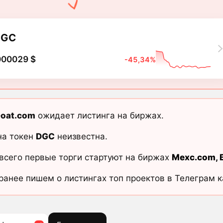
DGC
000029 $
-45,34%
Goat.com
ожидает листинга на биржах.
на токен
DGC
неизвестна.
всего первые торги стартуют на биржах
Mexc.com
,
ранее пишем о листингах топ проектов в Телеграм 