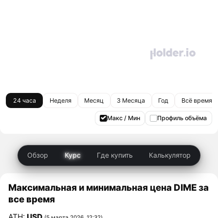
24 часа
Неделя
Месяц
3 Месяца
Год
Всё время
Макс / Мин
Профиль объёма
Обзор
Курс
Где купить
Калькулятор
Максимальная и минимальная цена DIME за
все время
ATH:
USD
(5 марта 2026, 12:32)