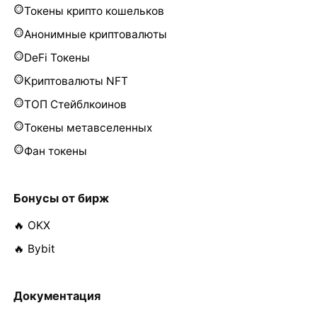
Токены крипто кошельков
Анонимные криптовалюты
DeFi Токены
Криптовалюты NFT
ТОП Стейблкоинов
Токены метавселенных
Фан токены
Бонусы от бирж
🔥 OKX
🔥 Bybit
Документация