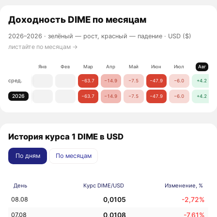
Доходность
DIME
по месяцам
2026–2026 ·
зелёный — рост, красный — падение
· USD ($)
листайте по месяцам →
Янв
Фев
Мар
Апр
Май
Июн
Июл
Авг
сред.
−63.7
−14.9
−7.5
−47.9
−6.0
+4.2
2026
−63.7
−14.9
−7.5
−47.9
−6.0
+4.2
История курса 1 DIME в USD
По дням
По месяцам
День
Курс DIME/USD
Изменение, %
0,0105
-2,72%
08.08
0,0108
-7,61%
07.08