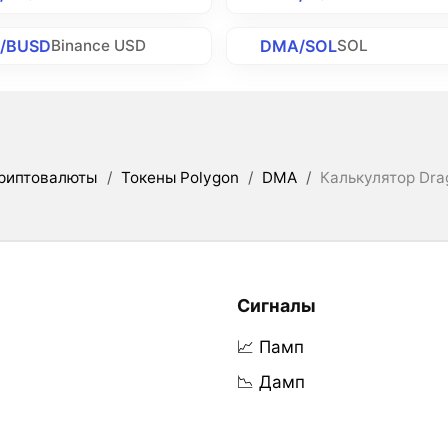
/BUSD
DMA/SOL
Binance USD
SOL
риптовалюты
/
Токены Polygon
/
DMA
/
Калькулятор Dr
Сигналы
📈 Памп
📉 Дамп