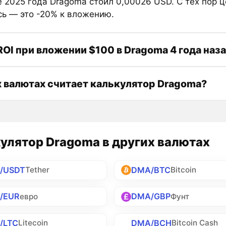
е 2025 года Dragoma стоил 0,00026 USD. С тех пор 
сь — это -20% к вложению.
ROI при вложении $100 в Dragoma 4 года наз
х валютах считает калькулятор Dragoma?
улятор Dragoma в других валютах
/USDT
DMA/BTC
Tether
Bitcoin
/EUR
DMA/GBP
евро
Фунт
/LTC
DMA/BCH
Litecoin
Bitcoin Cash