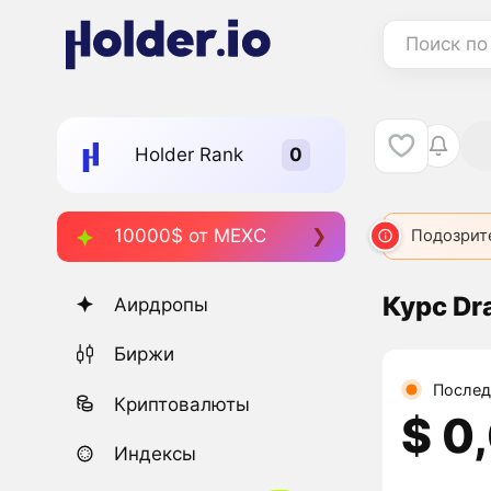
Поиск по
Holder Rank
10000$ от MEXC
Подозрит
Курс Dr
Аирдропы
Биржи
Послед
Криптовалюты
$ 0
Индексы