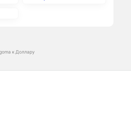
agoma к Доллару