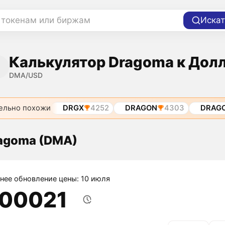
 токенам или биржам
Искат
Калькулятор Dragoma к Дол
DMA/USD
ельно похожи
DRGX
4252
DRAGON
4303
DRAG
agoma (DMA)
нее обновление цены: 10 июля
,00021