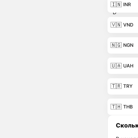
🇮🇳
INR
🇻🇳
VND
🇳🇬
NGN
🇺🇦
UAH
🇹🇷
TRY
🇹🇭
THB
Скольк