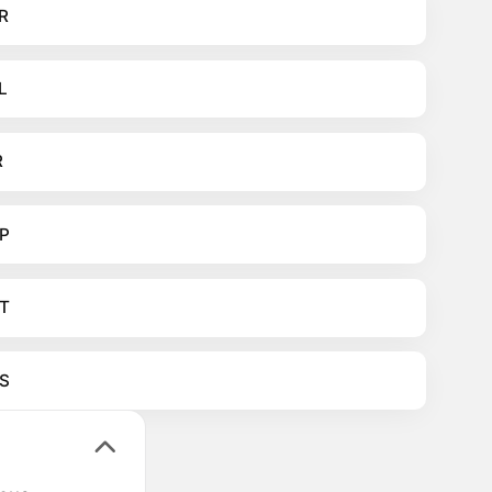
R
L
R
P
T
S