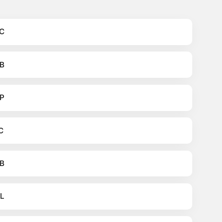
C
B
P
C
B
L