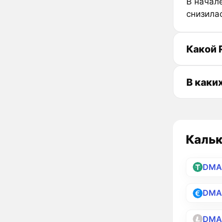
В начал
снизила
Какой 
В каки
Кальк
DMA
DMA
DMA