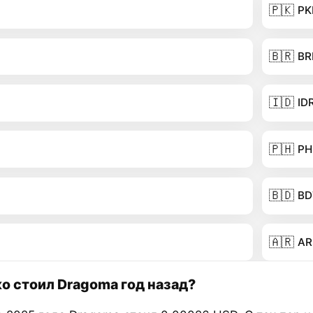
🇵🇰
PK
🇧🇷
BR
🇮🇩
ID
🇵🇭
PH
🇧🇩
BD
🇦🇷
AR
о стоил Dragoma год назад?