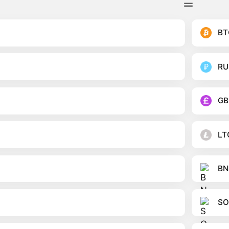
BT
RU
GB
LT
BN
SO