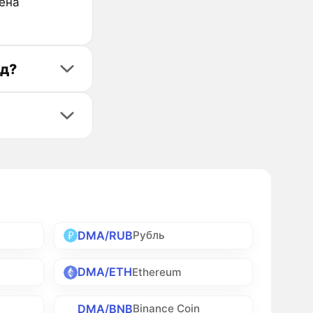
цена
ад?
DMA/RUB
Рубль
DMA/ETH
Ethereum
DMA/BNB
Binance Coin