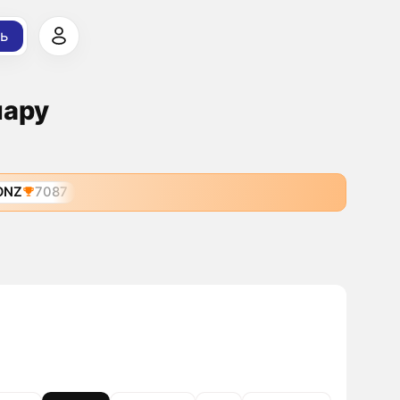
ь
лару
ONZ
7087