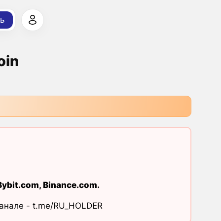
ь
oin
Bybit.com
,
Binance.com
.
канале -
t.me/RU_HOLDER