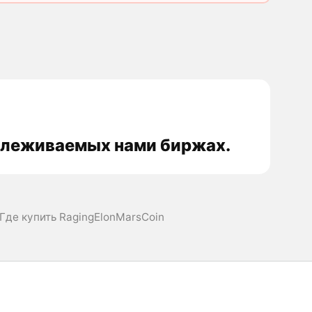
тслеживаемых нами биржах.
Где купить RagingElonMarsCoin