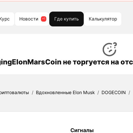
Курс
Новости
Где купить
Калькулятор
ingElonMarsCoin не торгуется на о
риптовалюты
/
Вдохновленные Elon Musk
/
DOGECOIN
/
Сигналы