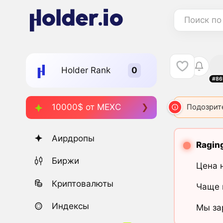
Поиск по
Holder Rank
#86
10000$ от MEXC
Подозрит
Аирдропы
Ragin
Биржи
Цена 
Криптовалюты
Чаще 
Индексы
Мы за