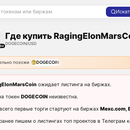
 токенам или биржам
Искат
Где купить RagingElonMarsC
DOGECOIN/USD
94
ельно похожи
DOGECOIN
gElonMarsCoin
ожидает листинга на биржах.
на токен
DOGECOIN
неизвестна.
всего первые торги стартуют на биржах
Mexc.com
,
ранее пишем о листингах топ проектов в Телеграм 