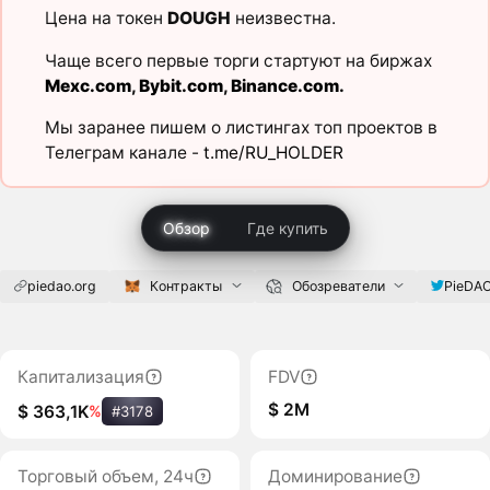
Цена на токен
DOUGH
неизвестна.
Чаще всего первые торги стартуют на биржах
Mexc.com
,
Bybit.com
,
Binance.com
.
Мы заранее пишем о листингах топ проектов в
Телеграм канале -
t.me/RU_HOLDER
Обзор
Где купить
piedao.org
Контракты
Обозреватели
PieDAO
Капитализация
FDV
$ 2M
$ 363,1K
%
#3178
Торговый объем, 24ч
Доминирование