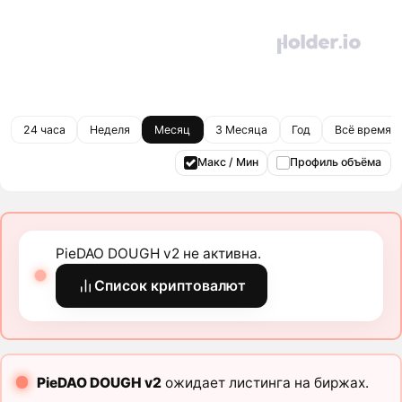
24 часа
Неделя
Месяц
3 Месяца
Год
Всё время
Макс / Мин
Профиль объёма
PieDAO DOUGH v2 не активна.
Список криптовалют
PieDAO DOUGH v2
ожидает листинга на биржах.