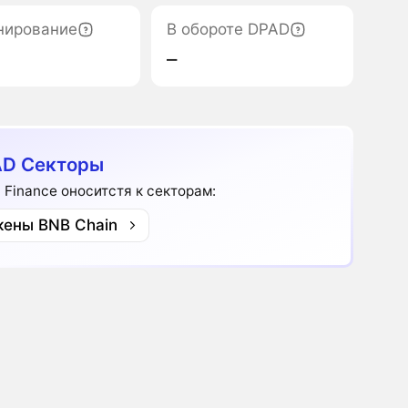
нирование
В обороте DPAD
‒
D Секторы
 Finance оноситстя к секторам:
кены BNB Chain