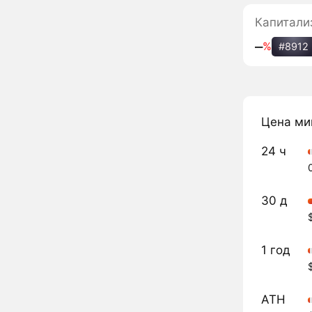
Капитали
‒
%
#8912
Цена ми
24 ч
30 д
1 год
ATH