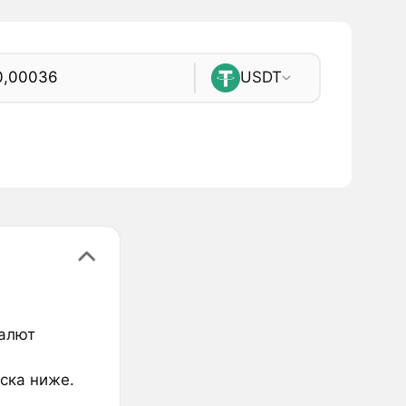
USDT
валют
ска ниже.