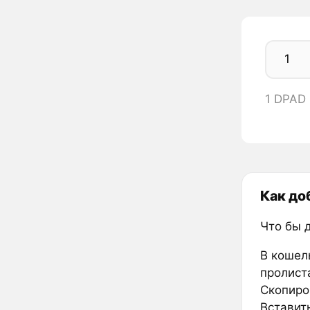
1 DPAD
Как до
Что бы 
В кошел
пролиста
Скопиро
Вставить