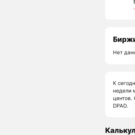
Биржи
Нет дан
К сегод
недели 
центов. 
DPAD.
Кальку