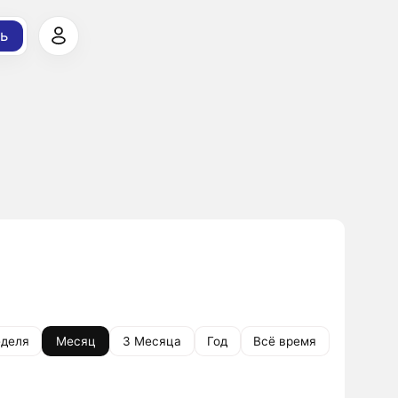
ь
деля
Месяц
3 Месяца
Год
Всё время