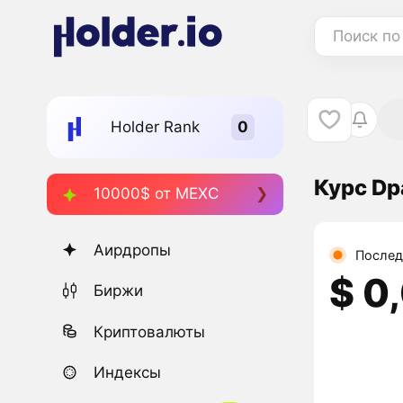
Поиск по
Holder Rank
Курс Dp
10000$ от MEXC
Аирдропы
Послед
$ 0
Биржи
Криптовалюты
Индексы