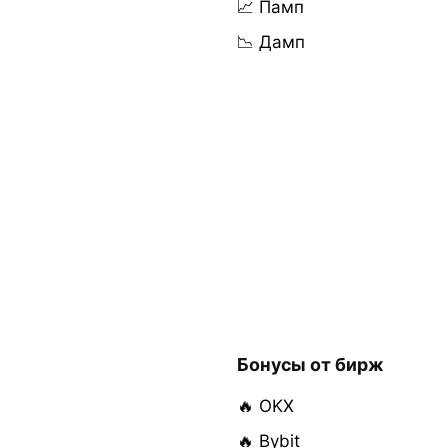
📈 Памп
📉 Дамп
Бонусы от бирж
🔥 OKX
🔥 Bybit