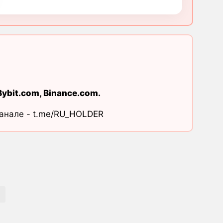
Bybit.com
,
Binance.com
.
канале -
t.me/RU_HOLDER