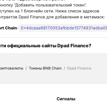
нопку “Добавить пользовательский токен”.
ступен на 1 блокчейн сети. Ниже список адресов
нтрактов Dpad Finance для добавления в метамаск:
rt Chain
-
0x4dcaaa68170053afbbde15774931adba0
йти официальные сайты Dpad Finance?
риптовалюты
/
Токены BNB Chain
/
Dpad Finance
Сигналы