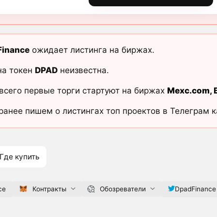
Finance
ожидает листинга на биржах.
на токен
DPAD
неизвестна.
всего первые торги стартуют на биржах
Mexc.com
,
ранее пишем о листингах топ проектов в Телеграм 
Где купить
ce
Контракты
Обозреватели
DpadFinance