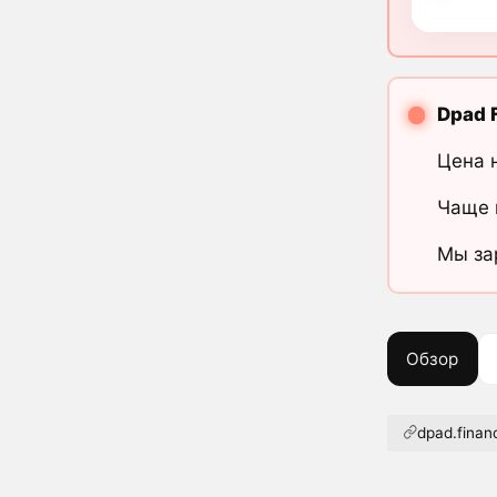
Dpad 
Цена 
Чаще 
Мы за
Обзор
dpad.finan