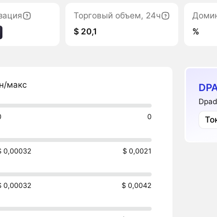
зация
Торговый объем, 24ч
Доми
$ 20,1
%
н/макс
DPA
Dpad
0
0
То
$ 0,00032
$ 0,0021
$ 0,00032
$ 0,0042