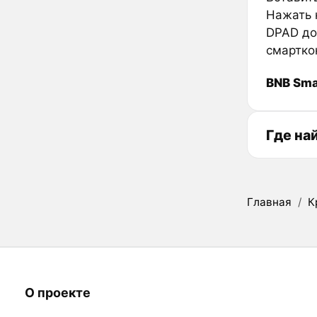
Нажать к
DPAD до
смартко
BNB Sma
Где на
Главная
/
К
О проекте