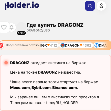
Где купить DRAGONZ
DRAGONZ/USD
#7117
DRGX
4112
DRAGON
4362
DMA
Подозрительно похожи
DRAGONZ
ожидает листинга на биржах.
Цена на токен
DRAGONZ
неизвестна.
Чаще всего первые торги стартуют на биржах
Mexc.com
,
Bybit.com
,
Binance.com
.
Мы заранее пишем о листингах топ проектов в
Телеграм канале -
t.me/RU_HOLDER