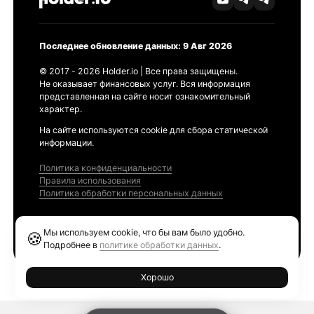
Последнее обновление данных: 9 Авг 2026
© 2017 - 2026 Holder.io | Все права защищены.
Не оказывает финансовых услуг. Вся информация
представленная на сайте носит ознакомительный
характер.
На сайте используются cookie для сбора статической
информации.
Политика конфиденциальности
Правила использования
Политика обработки персональных данных
Продукты
Мы используем cookie, что бы вам было удобно.
🍪
Ethereum GAS Tracker
Подробнее в
политике обработки данных
.
Хорошо