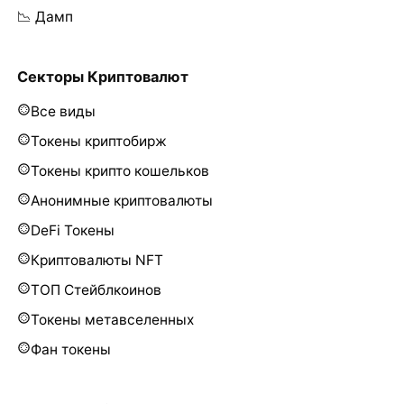
📉 Дамп
Секторы Криптовалют
Все виды
Токены криптобирж
Токены крипто кошельков
Анонимные криптовалюты
DeFi Токены
Криптовалюты NFT
ТОП Стейблкоинов
Токены метавселенных
Фан токены