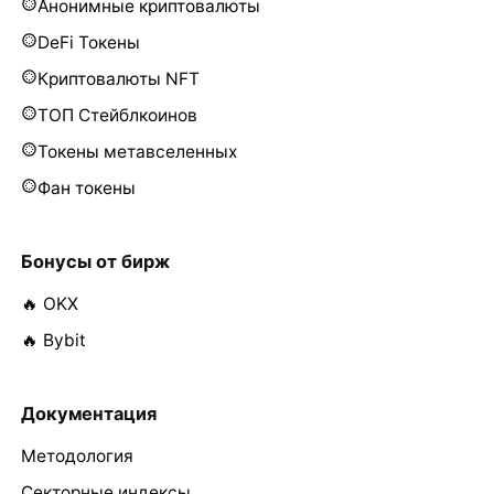
Анонимные криптовалюты
DeFi Токены
Криптовалюты NFT
ТОП Стейблкоинов
Токены метавселенных
Фан токены
Бонусы от бирж
🔥 OKX
🔥 Bybit
Документация
Методология
Секторные индексы