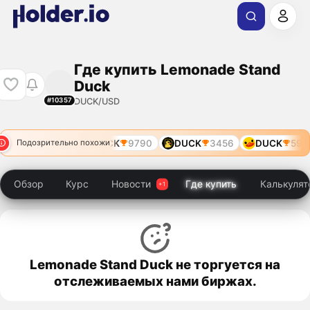
Где купить Lemonade Stand
Duck
DUCK/USD
#10357
DUCK
7789
DUCK
9790
DUCK
3456
DUCK
5911
Подозрительно похожи
Обзор
Курс
Новости
Где купить
Калькулят
Lemonade Stand Duck не торгуется на
отслеживаемых нами биржах.