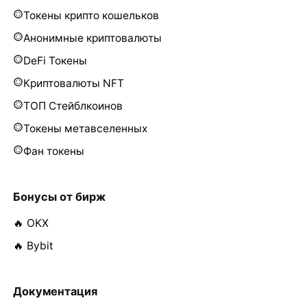
Токены крипто кошельков
Анонимные криптовалюты
DeFi Токены
Криптовалюты NFT
ТОП Стейблкоинов
Токены метавселенных
Фан токены
Бонусы от бирж
🔥 OKX
🔥 Bybit
Документация