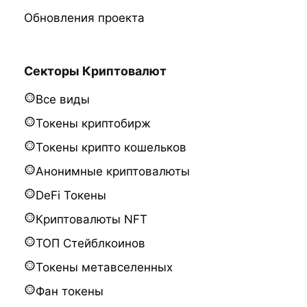
Обновления проекта
Секторы Криптовалют
Все виды
Токены криптобирж
Токены крипто кошельков
Анонимные криптовалюты
DeFi Токены
Криптовалюты NFT
ТОП Стейблкоинов
Токены метавселенных
Фан токены