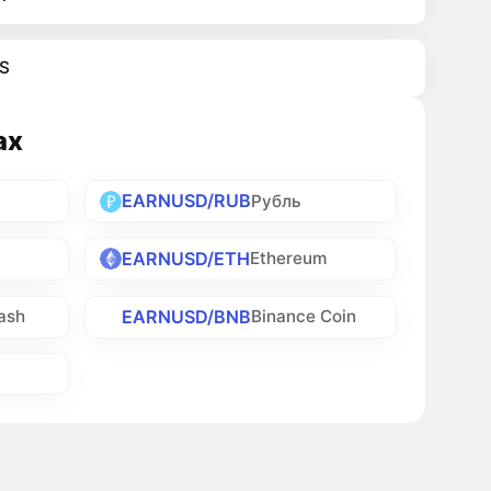
S
ах
EARNUSD/RUB
Рубль
EARNUSD/ETH
Ethereum
EARNUSD/BNB
Cash
Binance Coin