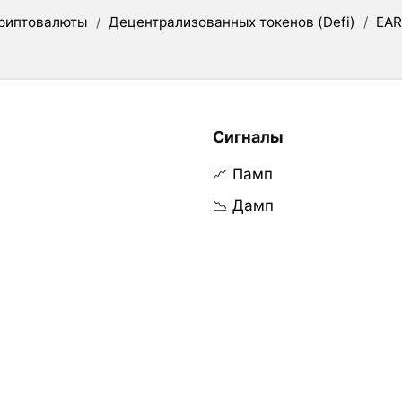
риптовалюты
/
Децентрализованных токенов (Defi)
/
EA
Сигналы
📈 Памп
📉 Дамп