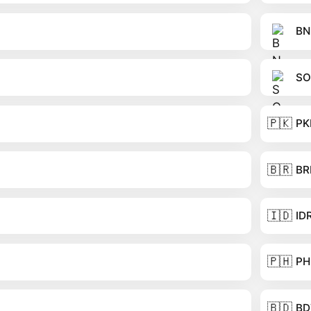
BN
SO
🇵🇰
PK
🇧🇷
BR
🇮🇩
ID
🇵🇭
PH
🇧🇩
BD