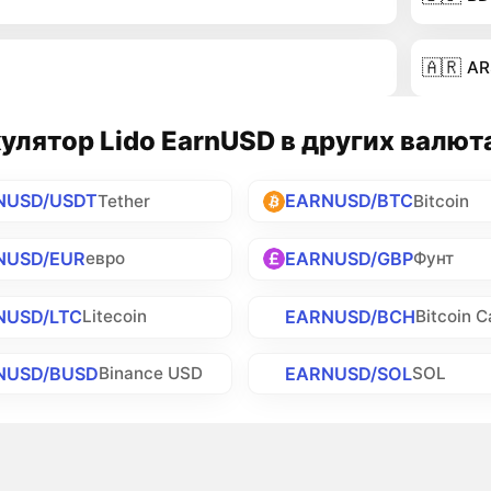
🇦🇷
AR
улятор Lido EarnUSD в других валют
NUSD/USDT
EARNUSD/BTC
Tether
Bitcoin
NUSD/EUR
EARNUSD/GBP
евро
Фунт
NUSD/LTC
EARNUSD/BCH
Litecoin
Bitcoin 
NUSD/BUSD
EARNUSD/SOL
Binance USD
SOL