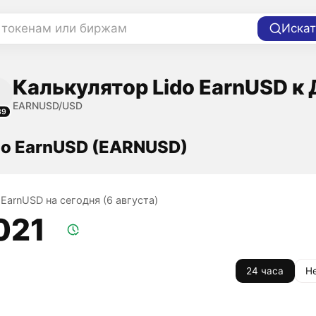
 токенам или биржам
Искат
Калькулятор Lido EarnUSD к
EARNUSD/USD
89
do EarnUSD (EARNUSD)
 EarnUSD на сегодня (6 августа)
,021
24 часа
Н