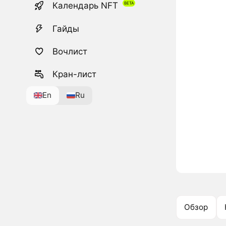
Календарь NFT
Гайды
Вочлист
Кран-лист
En
Ru
Обзор