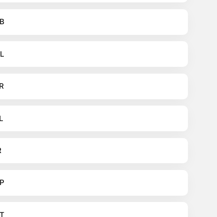
B
L
R
L
R
P
T