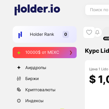
Поиск по
Holder Rank
#6
Курс Li
10000$ от MEXC
Аирдропы
Цена 1 Lido
$ 1
Биржи
Криптовалюты
Индексы