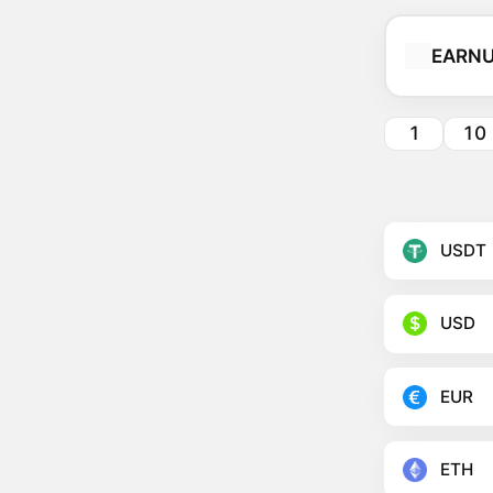
EARN
1
10
USDT
USD
EUR
ETH