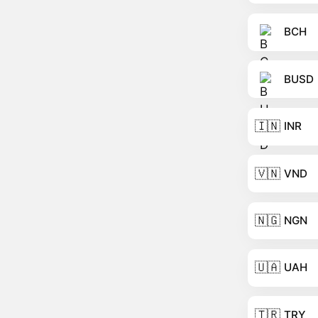
BCH
BUSD
🇮🇳
INR
🇻🇳
VND
🇳🇬
NGN
🇺🇦
UAH
🇹🇷
TRY