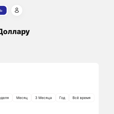
ь
 Доллару
еделя
Месяц
3 Месяца
Год
Всё время