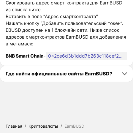
Скопировать адрес смарт-контракта для EarnBUSD
из списка ниже.
Вставить в поле “Адрес смартконтракта”.
Нажать кнопку “Добавить пользовательский токен”.
EBUSD доступен на 1 блокчейн сети. Ниже список
адресов смартконтрактов EarnBUSD для добавления
в метамаск:
BNB Smart Chain
-
0x2ce6d3b1ddd7b263c118cef2e50b03ea2a28ec0d
Где найти официальные сайты EarnBUSD?
Главная
/
Криптовалюты
/
EarnBUSD