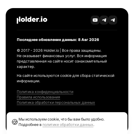
Последнее обновление данных: 8 Авг 2026
© 2017 - 2026 Holder.io | Все права защищены.
Не оказывает финансовых услуг. Вся информация
представленная на сайте носит ознакомительный
характер.
На сайте используются cookie для сбора статической
информации.
Политика конфиденциальности
Правила использования
Политика обработки персональных данных
Продукты
Мы используем cookie, что бы вам было удобно.
🍪
Ethereum GAS Tracker
Подробнее в
политике обработки данных
.