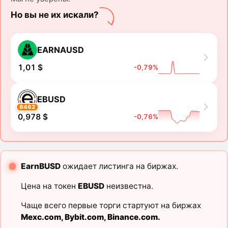
Но вы не их искали?
EARNAUSD
1,01 $
-0,79%
EBUSD
8462
0,978 $
-0,76%
EarnBUSD
ожидает листинга на биржах.
Цена на токен
EBUSD
неизвестна.
Чаще всего первые торги стартуют на биржах
Mexc.com
,
Bybit.com
,
Binance.com
.