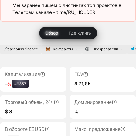
Мы заранее пишем о листингах топ проектов в
Телеграм канале -
t.me/RU_HOLDER
Обзор
Где купить
earnbusd.finance
Контракты
Обозреватели
Капитализация
FDV
$ 71,5K
‒
%
#9357
Торговый объем, 24ч
Доминирование
$ 3
%
В обороте EBUSD
Макс. предложение