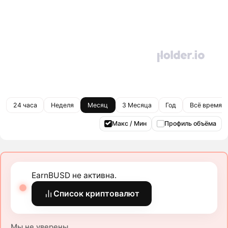
24 часа
Неделя
Месяц
3 Месяца
Год
Всё время
Макс / Мин
Профиль объёма
EarnBUSD не активна.
Список криптовалют
Мы не уверены.