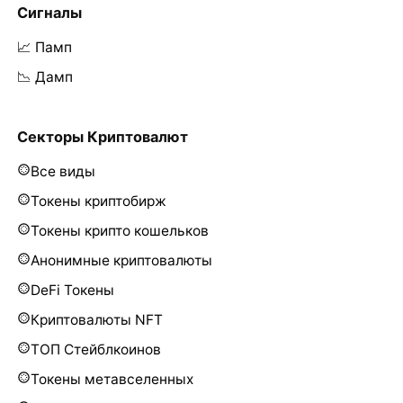
Сигналы
📈 Памп
📉 Дамп
Секторы Криптовалют
Все виды
Токены криптобирж
Токены крипто кошельков
Анонимные криптовалюты
DeFi Токены
Криптовалюты NFT
ТОП Стейблкоинов
Токены метавселенных