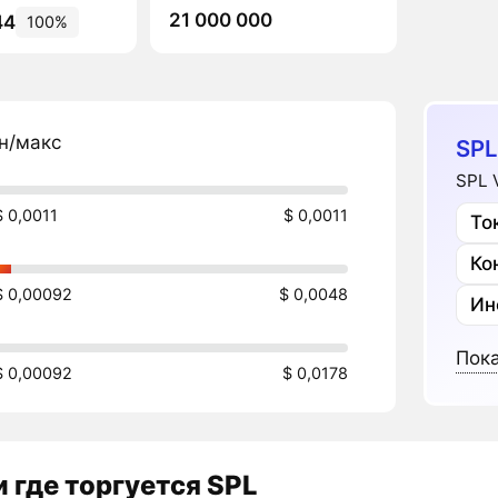
21 000 000
44
100%
н/макс
SPL
SPL 
$ 0,0011
$ 0,0011
То
Ко
$ 0,00092
$ 0,0048
Ин
Пока
$ 0,00092
$ 0,0178
 где торгуется SPL