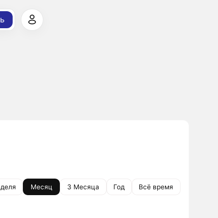
ь
деля
Месяц
3 Месяца
Год
Всё время