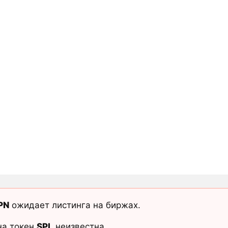
PN
ожидает листинга на биржах.
на токен
SPL
неизвестна.