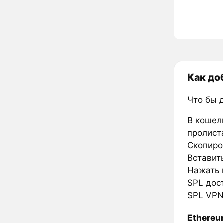
Как до
Что бы 
В кошел
пролиста
Скопиро
Вставить
Нажать к
SPL дос
SPL VPN
Ethere