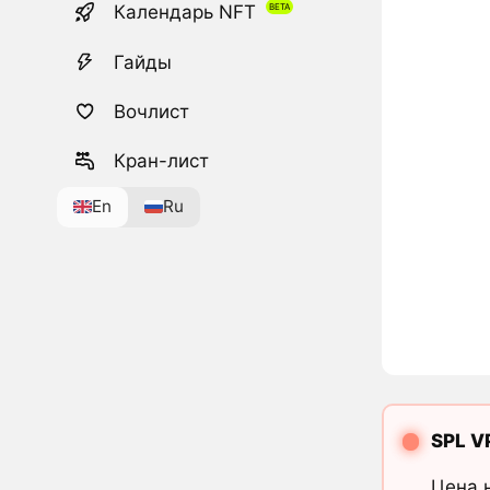
Календарь NFT
Гайды
Вочлист
Кран-лист
En
Ru
SPL V
Цена 