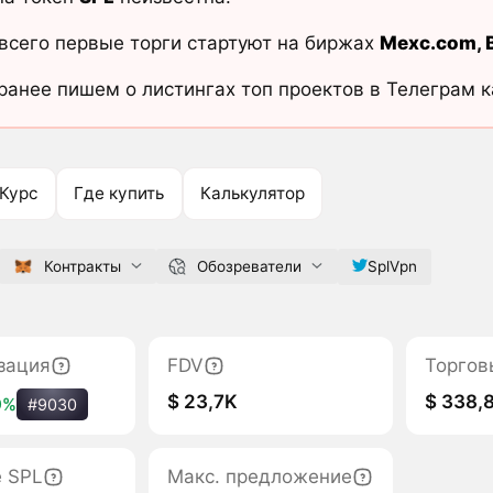
всего первые торги стартуют на биржах
Mexc.com
,
ранее пишем о листингах топ проектов в Телеграм 
Курс
Где купить
Калькулятор
Контракты
Обозреватели
SplVpn
зация
FDV
Торгов
$ 23,7K
$ 338,
9%
#9030
е SPL
Макс. предложение