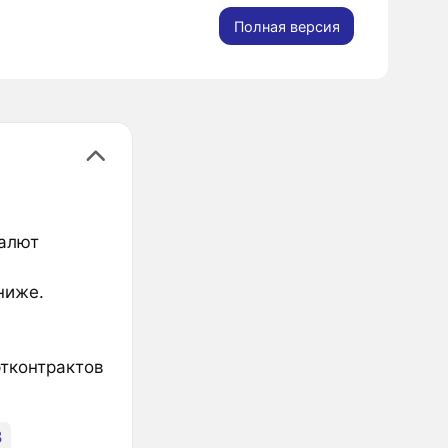
Полная версия
валют
ниже.
ртконтрактов
8