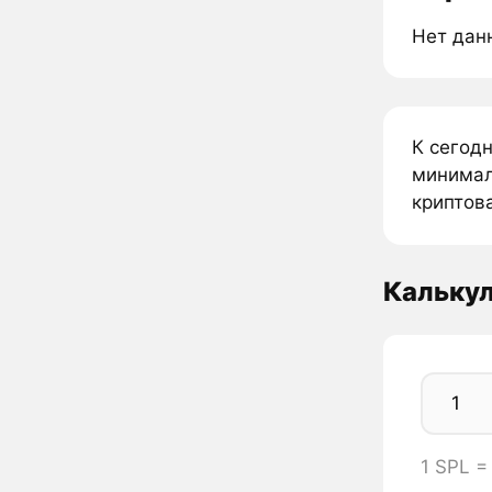
Нет дан
К сегод
минимал
криптова
Калькул
1 SPL =