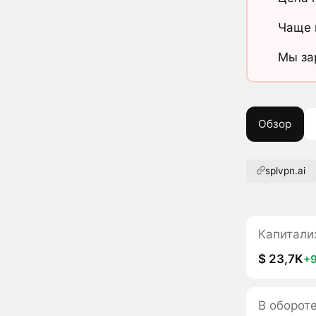
Чаще 
Мы за
Обзор
splvpn.ai
Капитали
$ 23,7K
+
В оборот