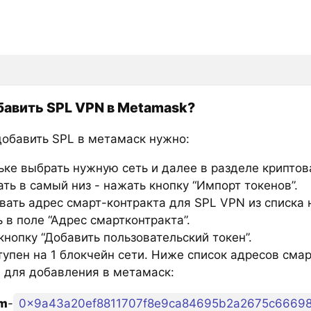
бавить SPL VPN в Metamask?
добавить SPL в метамаск нужно:
ьке выбрать нужную сеть и далее в разделе крипто
ть в самый низ - нажать кнопку “Импорт токенов”.
вать адрес смарт-контракта для SPL VPN из списка 
 в поле “Адрес смартконтракта”.
нопку “Добавить пользовательский токен”.
тупен на 1 блокчейн сети. Ниже список адресов сма
 для добавления в метамаск:
um
-
0x9a43a20ef8811707f8e9ca84695b2a2675c6669