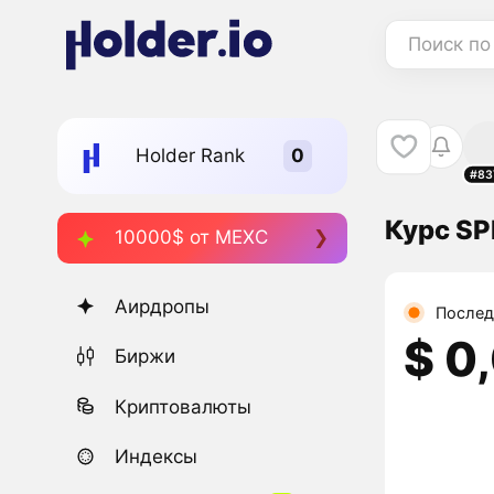
Поиск по
Holder Rank
#83
Курс SP
10000$ от MEXC
Аирдропы
Послед
$ 0
Биржи
Криптовалюты
Индексы