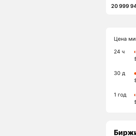
20 999 9
Цена ми
24 ч
30 д
1 год
Биржи