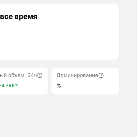
 все время
ый объем, 24ч
Доминирование
%
+4 796%