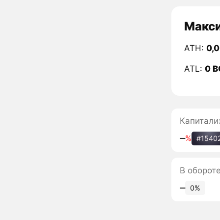
Макси
ATH:
0,
ATL:
0 
Капитали
‒
%
#1540
В оборот
‒
0%