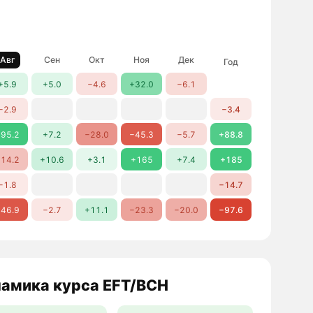
Авг
Сен
Окт
Ноя
Дек
Год
+5.9
+5.0
−4.6
+32.0
−6.1
−2.9
−3.4
95.2
+7.2
−28.0
−45.3
−5.7
+88.8
14.2
+10.6
+3.1
+165
+7.4
+185
−1.8
−14.7
46.9
−2.7
+11.1
−23.3
−20.0
−97.6
амика курса EFT/BCH