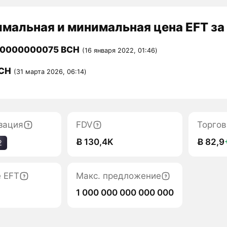
мальная и минимальная цена EFT за
00000000075 BCH
(16 января 2022, 01:46)
BCH
(31 марта 2026, 06:14)
зация
FDV
Торгов
Ƀ 130,4K
Ƀ 82,9
2
е EFT
Макс. предложение
1 000 000 000 000 000