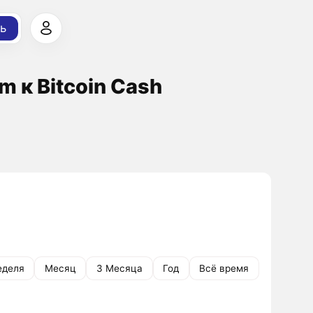
ь
m к Bitcoin Cash
еделя
Месяц
3 Месяца
Год
Всё время