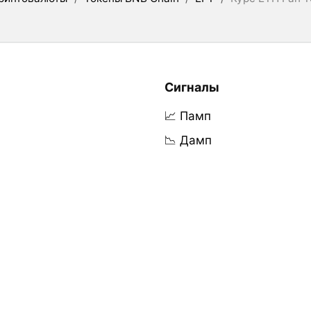
Сигналы
📈 Памп
📉 Дамп