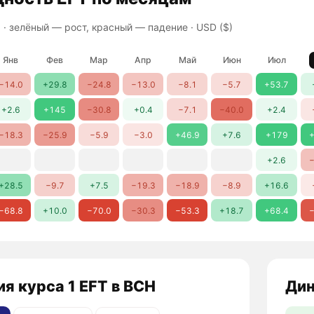
 ·
зелёный — рост, красный — падение
· USD ($)
Янв
Фев
Мар
Апр
Май
Июн
Июл
−14.0
+29.8
−24.8
−13.0
−8.1
−5.7
+53.7
+2.6
+145
−30.8
+0.4
−7.1
−40.0
+2.4
−18.3
−25.9
−5.9
−3.0
+46.9
+7.6
+179
+
+2.6
−
+28.5
−9.7
+7.5
−19.3
−18.9
−8.9
+16.6
−68.8
+10.0
−70.0
−30.3
−53.3
+18.7
+68.4
−
я курса 1 EFT в BCH
Дин