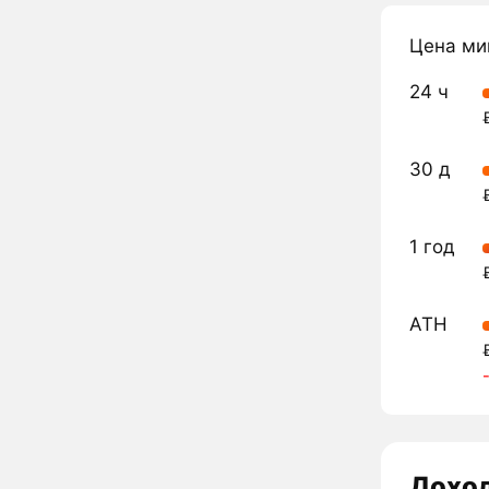
Цена ми
24 ч
30 д
1 год
ATH
Дохо