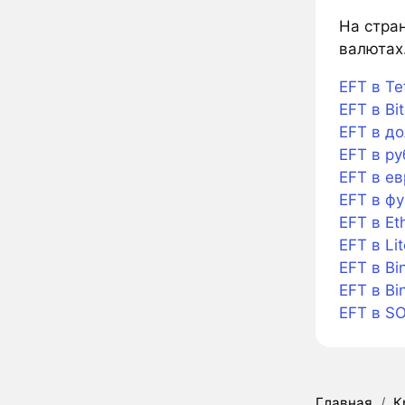
На стран
валютах.
EFT в Te
EFT в Bit
EFT в д
EFT в ру
EFT в ев
EFT в фу
EFT в Et
EFT в Lit
EFT в Bi
EFT в Bi
EFT в S
Главная
/
К