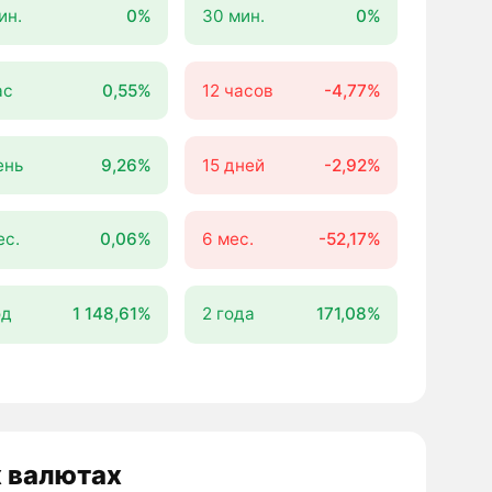
ин.
0%
30 мин.
0%
ас
0,55%
12 часов
-4,77%
ень
9,26%
15 дней
-2,92%
ес.
0,06%
6 мес.
-52,17%
од
1 148,61%
2 года
171,08%
х валютах