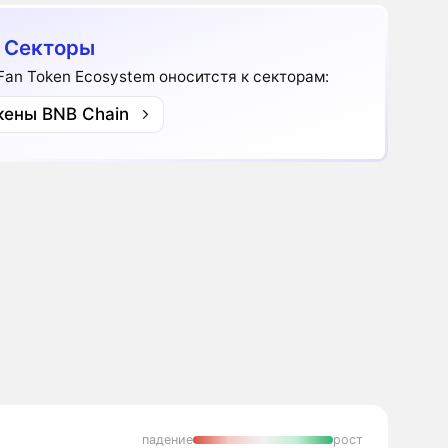
 Секторы
Fan Token Ecosystem оноситстя к секторам:
кены BNB Chain
падение
рост