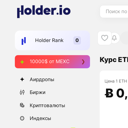
Поиск по
Holder Rank
Курс ET
10000$ от MEXC
Аирдропы
Цена 1 ETH 
Ƀ 0
Биржи
Криптовалюты
Индексы