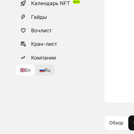
Календарь NFT
Гайды
Вочлист
Кран-лист
Компании
En
Ru
Обзор