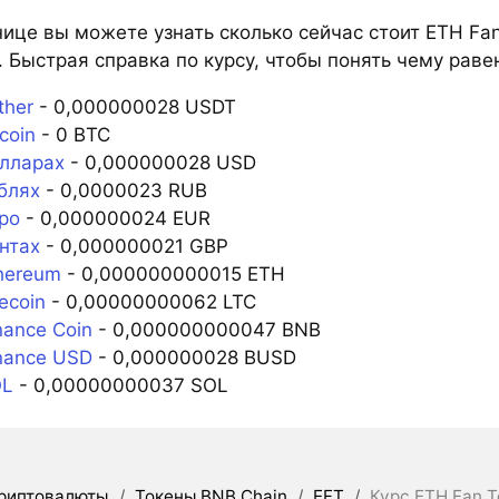
ице вы можете узнать сколько сейчас стоит ETH Fan
 Быстрая справка по курсу, чтобы понять чему равен
ther
- 0,000000028 USDT
coin
- 0 BTC
олларах
- 0,000000028 USD
блях
- 0,0000023 RUB
ро
- 0,000000024 EUR
нтах
- 0,000000021 GBP
hereum
- 0,000000000015 ETH
ecoin
- 0,00000000062 LTC
nance Coin
- 0,000000000047 BNB
nance USD
- 0,000000028 BUSD
OL
- 0,00000000037 SOL
риптовалюты
/
Токены BNB Chain
/
EFT
/
Курс ETH Fan T