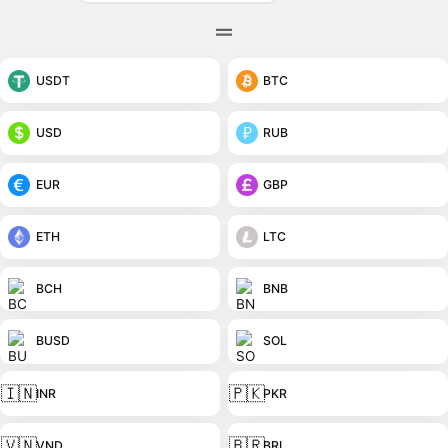
USDT
BTC
USD
RUB
EUR
GBP
ETH
LTC
BCH
BNB
BUSD
SOL
🇮🇳
🇵🇰
INR
PKR
🇻🇳
🇧🇷
VND
BRL