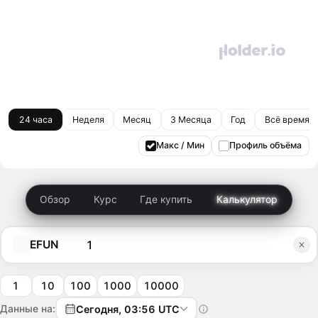
24 часа
Неделя
Месяц
3 Месяца
Год
Всё время
Макс / Мин
Профиль объёма
Обзор
Курс
Где купить
Калькулятор
EFUN
1
10
100
1000
10000
Данные на:
Сегодня, 03:56 UTC