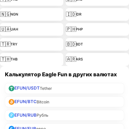
🇳🇬
🇮🇩
NGN
IDR
🇺🇦
🇵🇭
UAH
PHP
🇹🇷
🇧🇩
TRY
BDT
🇹🇭
🇦🇷
THB
ARS
Калькулятор Eagle Fun в других валютах
EFUN/USDT
Tether
EFUN/BTC
Bitcoin
EFUN/RUB
Рубль
EFUN/EUR
евро