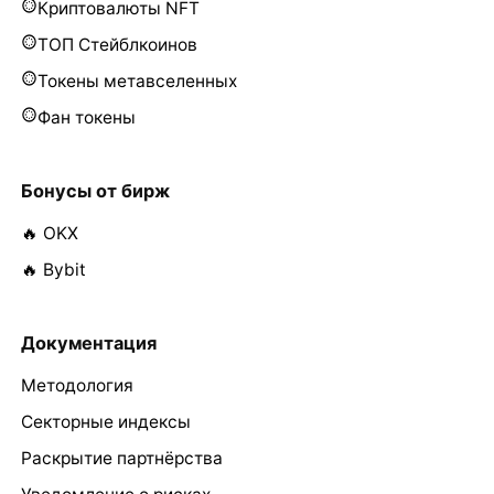
Криптовалюты NFT
ТОП Стейблкоинов
Токены метавселенных
Фан токены
Бонусы от бирж
🔥 OKX
🔥 Bybit
Документация
Методология
Секторные индексы
Раскрытие партнёрства