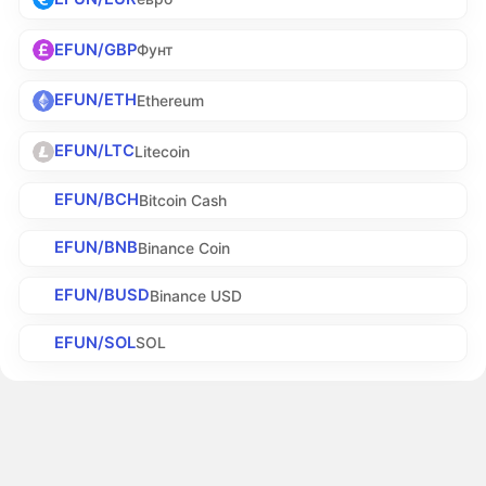
EFUN/GBP
Фунт
EFUN/ETH
Ethereum
EFUN/LTC
Litecoin
EFUN/BCH
Bitcoin Cash
EFUN/BNB
Binance Coin
EFUN/BUSD
Binance USD
EFUN/SOL
SOL