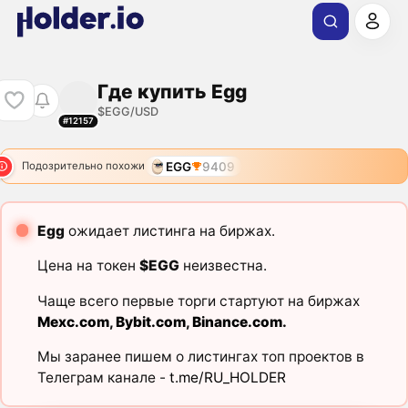
Где купить Egg
$EGG/USD
#12157
EGG
9409
Подозрительно похожи
Egg
ожидает листинга на биржах.
Цена на токен
$EGG
неизвестна.
Чаще всего первые торги стартуют на биржах
Mexc.com
,
Bybit.com
,
Binance.com
.
Мы заранее пишем о листингах топ проектов в
Телеграм канале -
t.me/RU_HOLDER