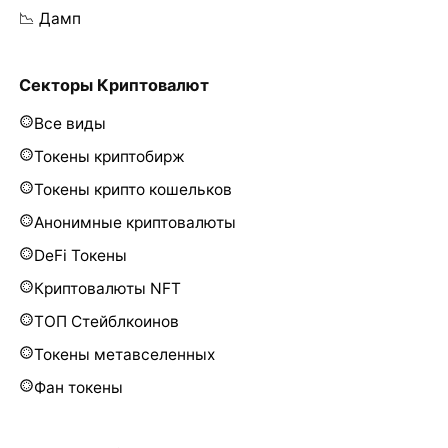
📉 Дамп
Секторы Криптовалют
Все виды
Токены криптобирж
Токены крипто кошельков
Анонимные криптовалюты
DeFi Токены
Криптовалюты NFT
ТОП Стейблкоинов
Токены метавселенных
Фан токены