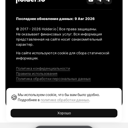
Последнее обновление данных: 9 Авг 2026
© 2017 - 2026 Holder.io | Все права защищены.
Не оказывает финансовых услуг. Вся информация
представленная на сайте носит ознакомительный
характер.
На сайте используются cookie для сбора статической
информации.
Политика конфиденциальности
Правила использования
Политика обработки персональных данных
Продукты
Мы используем cookie, что бы вам было удобно.
🍪
Ethereum GAS Tracker
Подробнее в
политике обработки данных
.
Хорошо