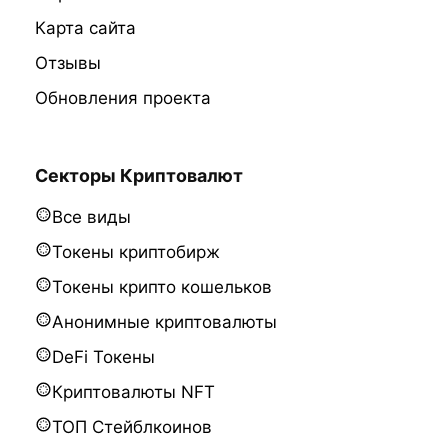
Карта сайта
Отзывы
Обновления проекта
Секторы Криптовалют
Все виды
Токены криптобирж
Токены крипто кошельков
Анонимные криптовалюты
DeFi Токены
Криптовалюты NFT
ТОП Стейблкоинов