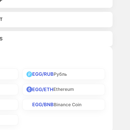
P
T
S
EGG/RUB
Рубль
EGG/ETH
Ethereum
EGG/BNB
Binance Coin