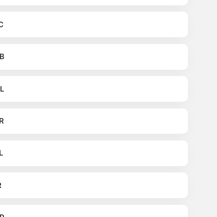
C
B
L
R
L
R