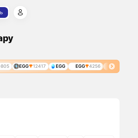
ь
ару
05
EGG
12417
EGG
EGG
4256
EGG
5400