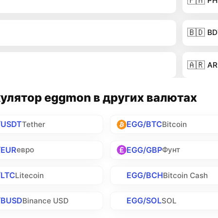
🇵🇭
PH
🇧🇩
BD
🇦🇷
AR
улятор eggmon в других валютах
/USDT
EGG/BTC
Tether
Bitcoin
/EUR
EGG/GBP
евро
Фунт
/LTC
EGG/BCH
Litecoin
Bitcoin Cash
/BUSD
EGG/SOL
Binance USD
SOL