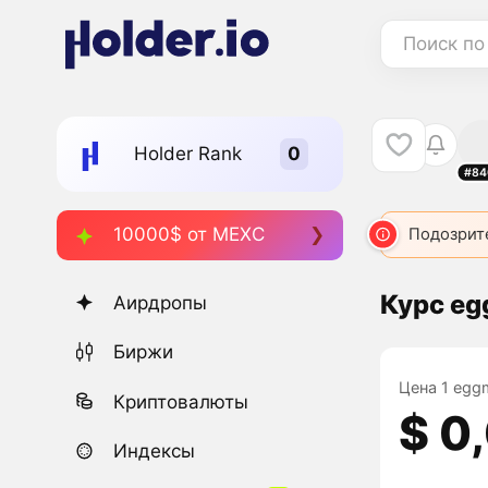
Поиск по
Holder Rank
#84
10000$ от MEXC
EGG
4256
EGG
5400
EGG
Подозрит
5306
Курс eg
Аирдропы
Биржи
Цена 1 egg
Криптовалюты
$ 0
Индексы