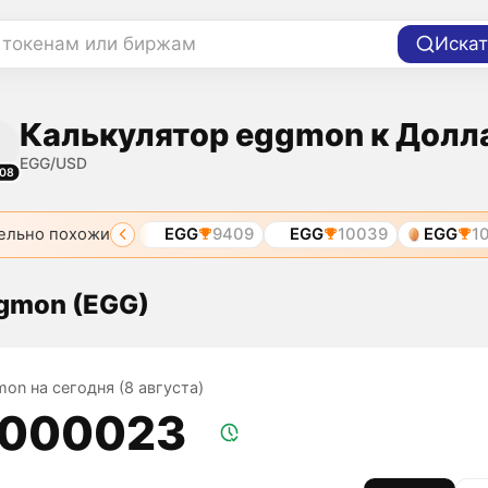
 токенам или биржам
Искат
Калькулятор eggmon к Долл
EGG/USD
08
ельно похожи
EGG
7848
EGG
9409
EGG
10039
EGG
108
gmon (EGG)
mon на сегодня (8 августа)
,000023