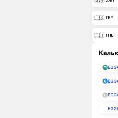
🇺🇦
UAH
🇹🇷
TRY
🇹🇭
THB
Кальк
EGG
EGG
EGG
EGG