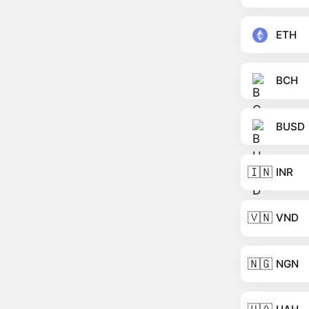
ETH
BCH
BUSD
🇮🇳
INR
🇻🇳
VND
🇳🇬
NGN