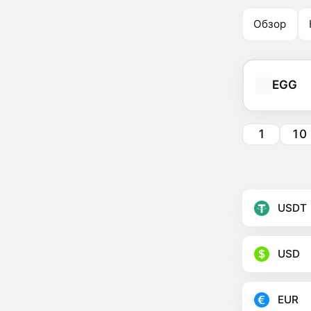
Обзор
EGG
1
10
USDT
USD
EUR