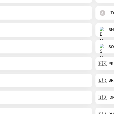
LT
BN
SO
🇵🇰
PK
🇧🇷
BR
🇮🇩
ID